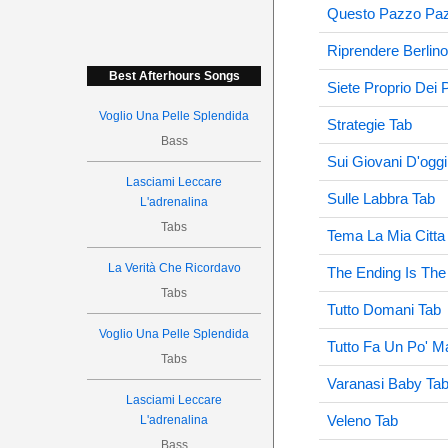
Questo Pazzo Paz
Riprendere Berlin
Best Afterhours Songs
Siete Proprio Dei P
Voglio Una Pelle Splendida
Strategie Tab
Bass
Sui Giovani D'oggi
Lasciami Leccare
Sulle Labbra Tab
L'adrenalina
Tabs
Tema La Mia Citta
La Verità Che Ricordavo
The Ending Is The
Tabs
Tutto Domani Tab
Voglio Una Pelle Splendida
Tutto Fa Un Po' M
Tabs
Varanasi Baby Ta
Lasciami Leccare
Veleno Tab
L'adrenalina
Bass