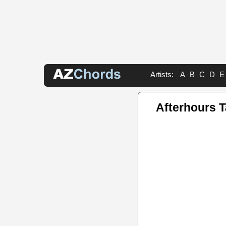
Artists:
A
B
C
D
E
Afterhours 