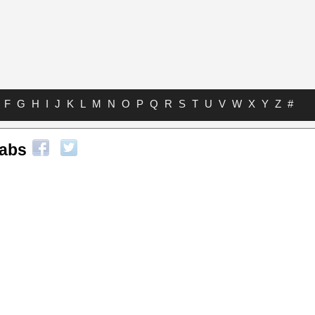
F
G
H
I
J
K
L
M
N
O
P
Q
R
S
T
U
V
W
X
Y
Z
#
Tabs