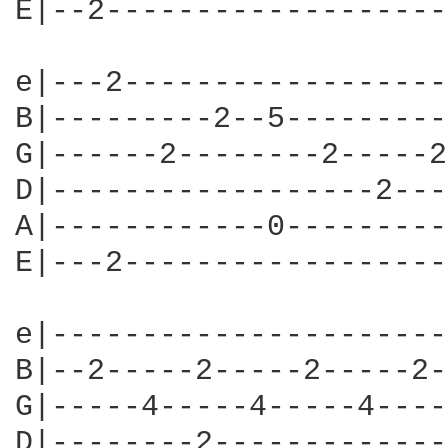
E|--2-------------------
e|---2------------------
B|---------2--5---------
G|------2--------2-----2
D|------------------2---
A|------------0---------
E|---2------------------
e|----------------------
B|--2-----2-----2-----2-
G|-----4-----4-----4----
D|--------2-------------