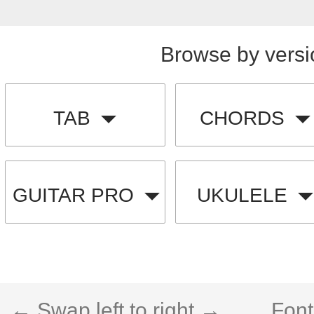
Browse by versi
TAB
CHORDS
GUITAR PRO
UKULELE
← Swap left to right →
Font