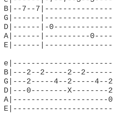
B|--7--7|---------------
G|------|---------------
D|------|-0-------------
A|------|----------0----
E|------|---------------
e|----------------------
B|---2--2-----2--2------
G|---2-----4--2-----4--2
D|---0--------X--------2
A|---------------------0
E|----------------------