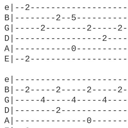
e|--2-------------------
B|--------2--5----------
G|-----2--------2-----2-
D|-----------------2----
A|-----------0----------
E|--2-------------------
e|----------------------
B|--2-----2-----2-----2-
G|-----4-----4-----4----
D|--------2-------------
A|--------------0-------