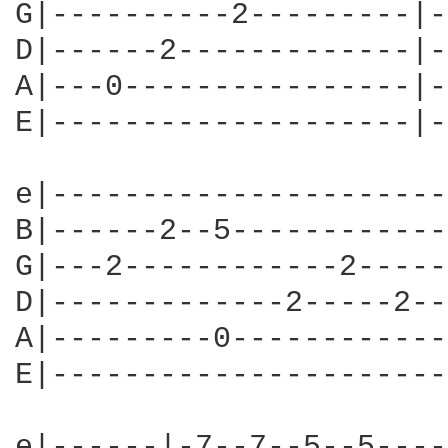
G|----------2---------|-
D|------2-------------|-
A|---0----------------|-
E|--------------------|-
e|----------------------
B|------2--5------------
G|---2------------2-----
D|-------------2-----2--
A|---------0------------
E|----------------------
e|------|-7--7--5--5----