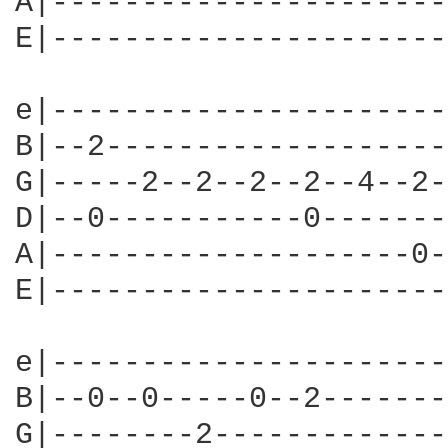
A|----------------------
E|----------------------
e|----------------------
B|--2-------------------
G|-----2--2--2--2--4--2-
D|--0-----------0-------
A|--------------------0-
E|----------------------
e|----------------------
B|--0--0-----0--2-------
G|--------2-------------