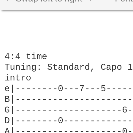
4:4 time

Tuning: Standard, Capo 1

intro

e|--------0---7---5-----
B|----------------------
G|--------------------6-
D|--------0-------------
A|--------------------0-