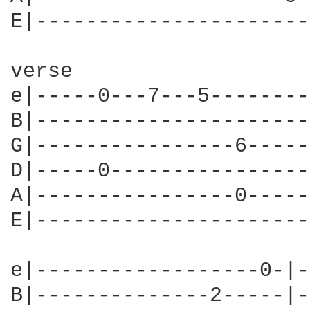
E|----------------------
verse

e|-----0---7---5--------
B|----------------------
G|----------------6-----
D|-----0----------------
A|----------------0-----
E|----------------------
e|------------------0-|-
B|--------------2-----|-