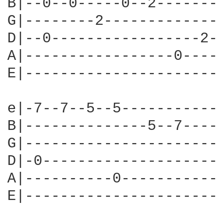
B|--0--0-----0--2-------
G|--------2-------------
D|--0-----------------2-
A|-----------------0----
E|----------------------
e|-7--7--5--5-----------
B|--------------5--7----
G|----------------------
D|-0--------------------
A|----------0-----------
E|----------------------