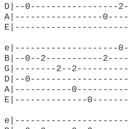
D|--0-----------------2-
A|-----------------0----
E|----------------------
e|--------------------0-
B|--0--2-----------2----
G|--------2--2----------
D|--0-------------------
A|-----------0----------
E|--------------0-------
e|----------------------