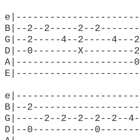
e|----------------------
B|--2--2-----2--2-------
G|--2-----4--2-----4---2
D|--0--------X---------2
A|---------------------0
E|----------------------
e|----------------------
B|--2-------------------
G|-----2--2--2--2--2--4-
D|--0-----------0-------