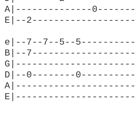
A|--------------0-------
E|--2-------------------
e|--7--7--5--5----------
B|--7-------------------
G|----------------------
D|--0--------0----------
A|----------------------