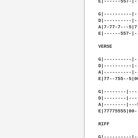
E|------557-|-
G|----------|-
D|----------|-
A|7-77-7---5|7
E|------557-|-
VERSE

G|----------|-
D|----------|-
A|----------|-
E|77--755--5|0
G|--------|---
D|--------|---
A|--------|---
E|77775555|00-
RIFF

G|----------|-