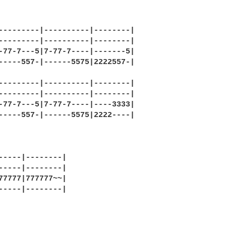
---------|----------|--------|

---------|----------|--------|

-77-7---5|7-77-7----|-------5|

-----557-|------5575|2222557-|

---------|----------|--------|

---------|----------|--------|

-77-7---5|7-77-7----|----3333|

-----557-|------5575|2222----|

-----|--------|

-----|--------|

77777|777777~~|

-----|--------|
