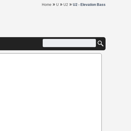
»
»
»
Home
U
U2
U2 - Elevation Bass