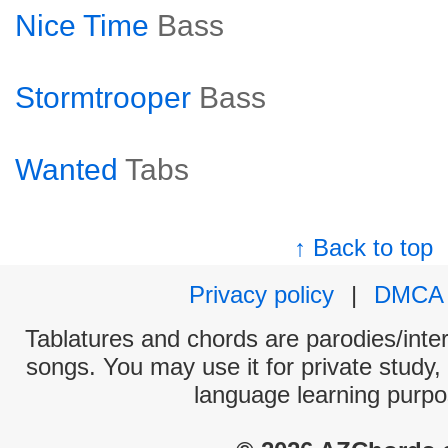
Nice Time
Bass
Stormtrooper
Bass
Wanted
Tabs
↑ Back to top
Privacy policy
|
DMCA
Tablatures and chords are parodies/interp
songs. You may use it for private study,
language learning purpo