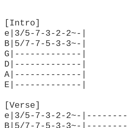
[Intro]

e|3/5-7-3-2-2~-|

B|5/7-7-5-3-3~-|

G|-------------|

D|-------------|

A|-------------|

E|-------------|

[Verse]

e|3/5-7-3-2-2~-|--------
B|5/7-7-5-3-3~-|--------