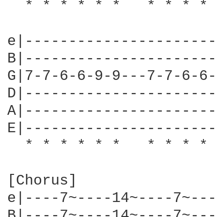
  * * * * * *   * * * * 
e|----------------------
B|----------------------
G|7-7-6-6-9-9---7-7-6-6-
D|----------------------
A|----------------------
E|----------------------
  * * * * * *   * * * * 
[Chorus]

e|----7~----14~----7~---
B|----7~----14~----7~---