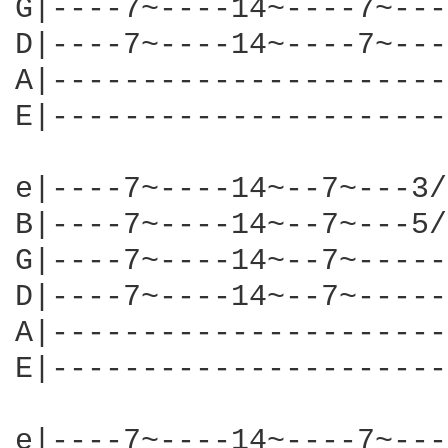
G|----7~----14~----7~---
D|----7~----14~----7~---
A|----------------------
E|----------------------
e|----7~----14~--7~---3/
B|----7~----14~--7~---5/
G|----7~----14~--7~-----
D|----7~----14~--7~-----
A|----------------------
E|----------------------
e|----7~----14~----7~---