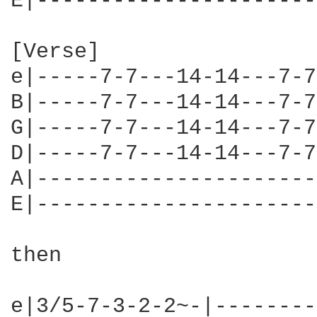
E|----------------------
[Verse]

e|-----7-7---14-14---7-7
B|-----7-7---14-14---7-7
G|-----7-7---14-14---7-7
D|-----7-7---14-14---7-7
A|----------------------
E|----------------------
then

e|3/5-7-3-2-2~-|--------