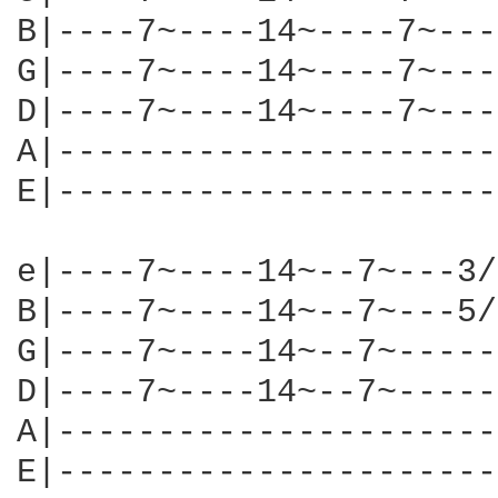
B|----7~----14~----7~---
G|----7~----14~----7~---
D|----7~----14~----7~---
A|----------------------
E|----------------------
e|----7~----14~--7~---3/
B|----7~----14~--7~---5/
G|----7~----14~--7~-----
D|----7~----14~--7~-----
A|----------------------
E|----------------------