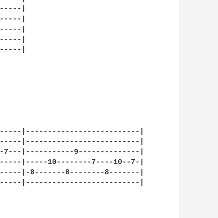
----|

----|

----|

----|

----|

-----|--------------------------|

-----|--------------------------|

-7---|-----------9--------------|

-----|-----10--------7----10--7-|

-----|-8-------8--------8-------|

-----|--------------------------|
