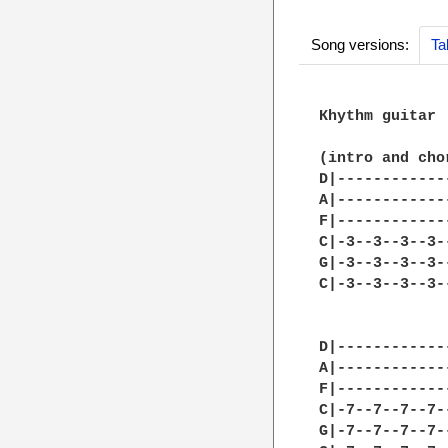
Song versions:
Ta
Кhythm guitar

(intro and chor
D|------------
A|------------
F|------------
C|-3--3--3--3-
G|-3--3--3--3-
C|-3--3--3--3-
D|------------
A|------------
F|------------
C|-7--7--7--7-
G|-7--7--7--7-