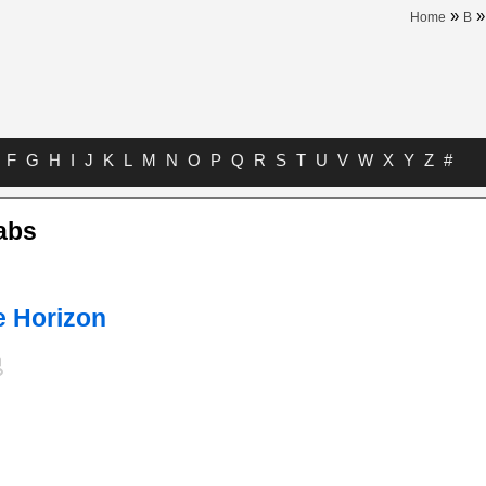
»
Home
B
F
G
H
I
J
K
L
M
N
O
P
Q
R
S
T
U
V
W
X
Y
Z
#
abs
e Horizon