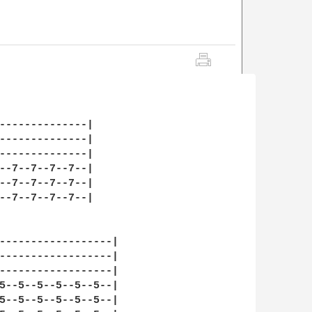
--------------|

--------------|

--------------|

--7--7--7--7--|

--7--7--7--7--|

--7--7--7--7--|

------------------|

------------------|

------------------|

5--5--5--5--5--5--|

5--5--5--5--5--5--|
