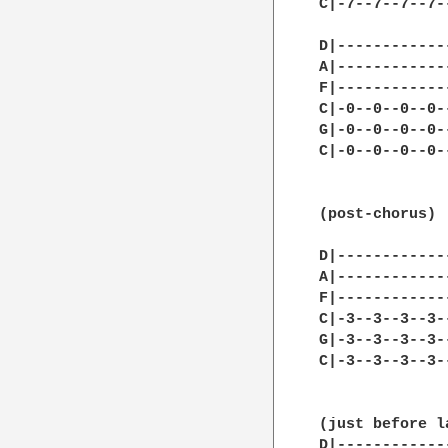
C|-7--7--7--7-
D|------------
A|------------
F|------------
C|-0--0--0--0-
G|-0--0--0--0-
C|-0--0--0--0-
(post-chorus)

D|------------
A|------------
F|------------
C|-3--3--3--3-
G|-3--3--3--3-
C|-3--3--3--3-
(just before l
D|------------