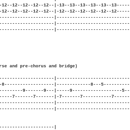
-12--12--12--12--12--|-13--13--13--13--13--13------
-12--12--12--12--12--|-12--12--12--12--12--12------
---------------------|-----------------------------
---------------------|-----------------------------
---------------------|-----------------------------
rse and pre-chorus and bridge)

---------------------|----------------------------
-8-------------------|-------------8---5----------
---------9-------9---|-----9-------------------5--
-----7-------7-------|-7-------7-----------7------
---------------------|----------------------------
---------------------|----------------------------
---------------------|
