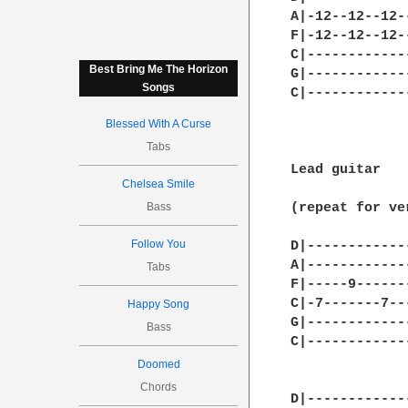
A|-12--12--12-
F|-12--12--12-
C|------------
Best Bring Me The Horizon
G|------------
Songs
C|------------
Blessed With A Curse
Tabs
Lead guitar

Chelsea Smile
Bass
(repeat for ve
Follow You
D|------------
A|------------
Tabs
F|-----9------
C|-7-------7--
Happy Song
G|------------
Bass
C|------------
Doomed
Chords
D|------------