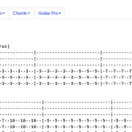
b
Chords
Guitar Pro
us)

-------------|------------------------|-----------
-------------|------------------------|-----------
-------------|------------------------|-----------
-3--3--3--3--|-3--3--3--3--3--5--5--5-|-7--7--7--7
-3--3--3--3--|-3--3--3--3--3--5--5--5-|-7--7--7--7
-3--3--3--3--|-3--3--3--3--3--5--5--5-|-7--7--7--7
----------------|-------------------------|-------
----------------|-------------------------|-------
----------------|-------------------------|-------
-7--10--10--10--|-5--5--5--5--5--5--5--5--|-5--5--
-7--10--10--10--|-5--5--5--5--5--5--5--5--|-5--5--