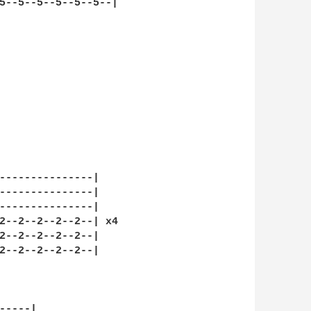
5--5--5--5--5--5--|

---------------|

---------------|

---------------|

2--2--2--2--2--| x4

2--2--2--2--2--|

2--2--2--2--2--|

----|
