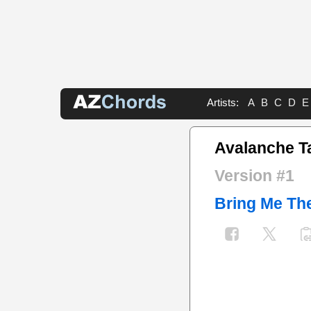
Artists:
A
B
C
D
E
Avalanche T
Version #1
Bring Me Th