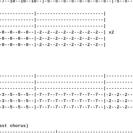
-7--10--10--10--|-5--5--5--5--5--5--5--5--|-5--5--
-------------|-------------------------|

-------------|-------------------------|

-------------|-------------------------|

-0--0--0--0--|-2--2--2--2--2--2--2--2--| x2 

-0--0--0--0--|-2--2--2--2--2--2--2--2--|

-0--0--0--0--|-2--2--2--2--2--2--2--2--|

-------------|-------------------------|----------
-------------|-------------------------|----------
-------------|-------------------------|----------
-3--5--5--5--|-7--7--7--7--7--7--7--7--|-2--2--2--
-3--5--5--5--|-7--7--7--7--7--7--7--7--|-2--2--2--
-3--5--5--5--|-7--7--7--7--7--7--7--7--|-2--2--2--
ast chorus)

---------------------|-----------------------------