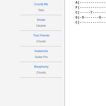
A|------------
Crucify Me
F|------------
Tabs
C|-----7------
G|-5-------5--
Drown
C|------------
Ukulele
True Friends
Chords
Avalanche
Guitar Pro
Blasphemy
Chords