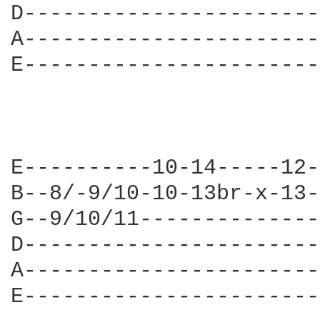
D-----------------------
A-----------------------
E-----------------------
E----------10-14-----12-
B--8/-9/10-10-13br-x-13-
G--9/10/11--------------
D-----------------------
A-----------------------
E-----------------------