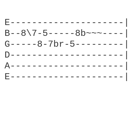
E---------------------|

B--8\7-5-----8b~~~----|

G-----8-7br-5---------|

D---------------------|

A---------------------|

E---------------------|
