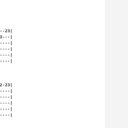
-23|

---|

---|

---|

---|

---|

-23|

---|

---|

---|

---|

---|
