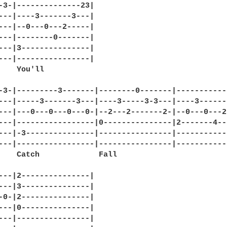
-3-|--------------23|

---|----3-------3---|

---|--0---0---2-----|

---|--------0-------|

---|3---------------|

---|----------------|

    You'll

-3-|---------3-------|--------0-------|------------
---|-----3-------3---|----3-----3-3---|----3-------
---|---0---0---0---0-|--2---2-------2-|--0---0---2-
---|-----------------|0---------------|2-------4---
---|-3---------------|----------------|------------
---|-----------------|----------------|------------
    Catch             Fall

---|2---------------|

---|3---------------|

-0-|2---------------|

---|0---------------|

---|----------------|
