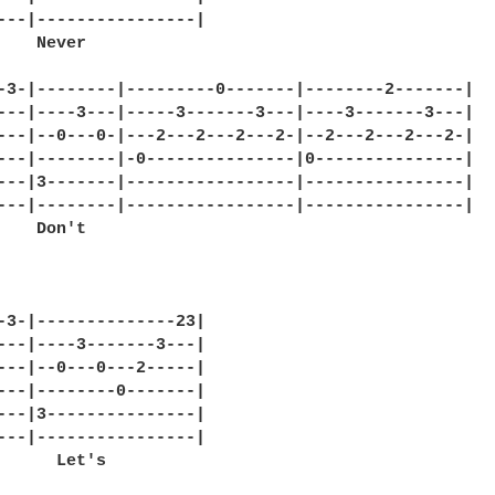
---|----------------|

    Never

-3-|--------|---------0-------|--------2-------|

---|----3---|-----3-------3---|----3-------3---|

---|--0---0-|---2---2---2---2-|--2---2---2---2-|

---|--------|-0---------------|0---------------|

---|3-------|-----------------|----------------|

---|--------|-----------------|----------------|

    Don't

-3-|--------------23|

---|----3-------3---|

---|--0---0---2-----|

---|--------0-------|

---|3---------------|

---|----------------|

      Let's
