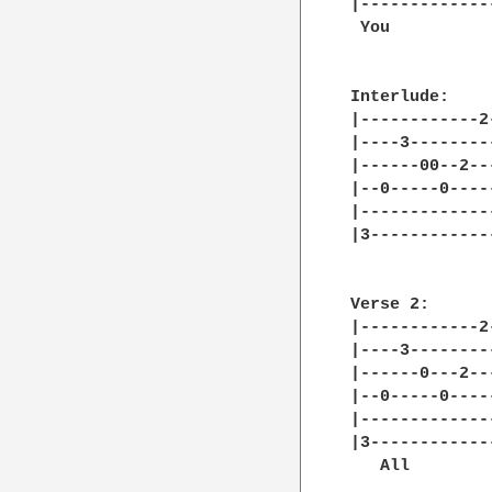
|-------------
 You          
Interlude:

|------------2
|----3--------
|------00--2--
|--0-----0----
|-------------
|3------------
Verse 2:

|------------2
|----3--------
|------0---2--
|--0-----0----
|-------------
|3------------
   All        