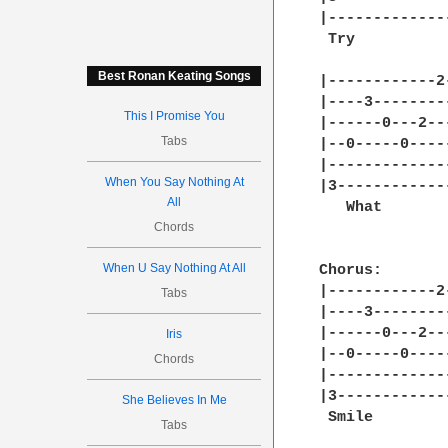
|-------------
 Try          
Best Ronan Keating Songs
|------------2
|----3--------
This I Promise You
|------0---2--
Tabs
|--0-----0----
|-------------
When You Say Nothing At
|3------------
All
   What       
Chords
When U Say Nothing At All
Chorus:

|------------2
Tabs
|----3--------
|------0---2--
Iris
|--0-----0----
Chords
|-------------
|3------------
She Believes In Me
 Smile        
Tabs