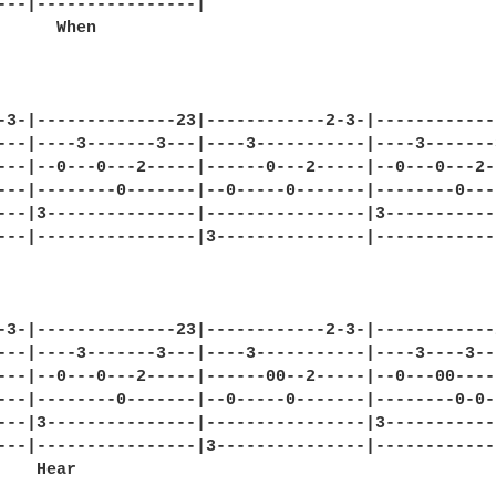
---|----------------|

      When

-3-|--------------23|------------2-3-|-------------
---|----3-------3---|----3-----------|----3-------3
---|--0---0---2-----|------0---2-----|--0---0---2--
---|--------0-------|--0-----0-------|--------0----
---|3---------------|----------------|3------------
---|----------------|3---------------|-------------
-3-|--------------23|------------2-3-|------------2
---|----3-------3---|----3-----------|----3----3---
---|--0---0---2-----|------00--2-----|--0---00-----
---|--------0-------|--0-----0-------|--------0-0--
---|3---------------|----------------|3------------
---|----------------|3---------------|-------------
    Hear
