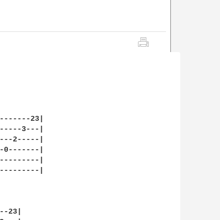
-------23|

-----3---|

---2-----|

-0-------|

---------|

---------|

-23|
