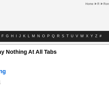
»
»
Home
R
Ron
F
G
H
I
J
K
L
M
N
O
P
Q
R
S
T
U
V
W
X
Y
Z
#
y Nothing At All Tabs
ng