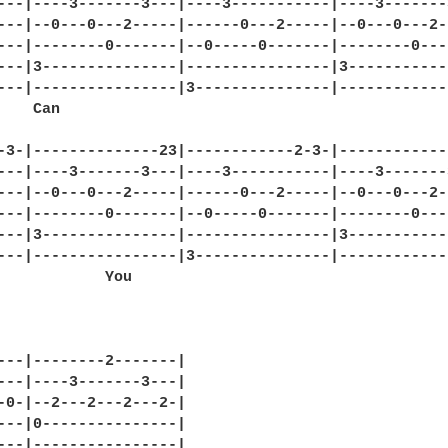
---|----3-------3---|----3-----------|----3-------3
---|--0---0---2-----|------0---2-----|--0---0---2--
---|--------0-------|--0-----0-------|--------0----
---|3---------------|----------------|3------------
---|----------------|3---------------|-------------
   Can

-3-|--------------23|------------2-3-|-------------
---|----3-------3---|----3-----------|----3-------3
---|--0---0---2-----|------0---2-----|--0---0---2--
---|--------0-------|--0-----0-------|--------0----
---|3---------------|----------------|3------------
---|----------------|3---------------|-------------
            You

---|--------2-------|

---|----3-------3---|

-0-|--2---2---2---2-|

---|0---------------|

---|----------------|
