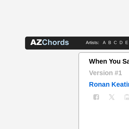
Artists:
A
B
C
D
E
When You Sa
Version #1
Ronan Keati