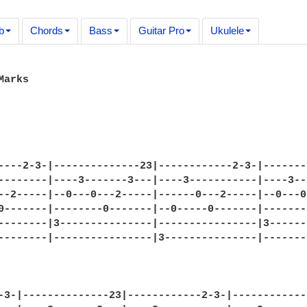
b
Chords
Bass
Guitar Pro
Ukulele
arks

----2-3-|--------------23|------------2-3-|-------
--------|----3-------3---|----3-----------|----3--
--2-----|--0---0---2-----|------0---2-----|--0---0
0-------|--------0-------|--0-----0-------|-------
--------|3---------------|----------------|3------
--------|----------------|3---------------|-------
-3-|--------------23|------------2-3-|-------------