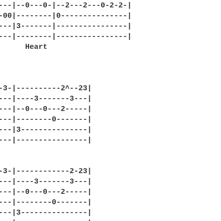
---|--0---0-|--2---2---0-2-2-|

-00|--------|0---------------|

---|3-------|----------------|

---|--------|----------------|

      Heart

-3-|----------2^--23|

---|----3-------3---|

---|--0---0---2-----|

---|--------0-------|

---|3---------------|

---|----------------|

-3-|------------2-23|

---|----3-------3---|

---|--0---0---2-----|

---|--------0-------|

---|3---------------|
