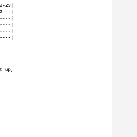
-23|

---|

---|

---|

---|

---|

 up,
