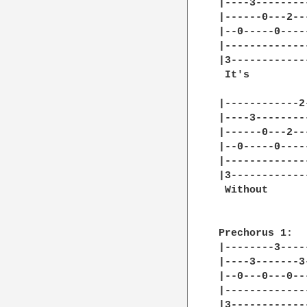
|----3--------
|------0---2--
|--0-----0----
|-------------
|3------------
 It's          
|------------2
|----3--------
|------0---2--
|--0-----0----
|-------------
|3------------
 Without      
Prechorus 1:

|--------3----
|----3-------3
|--0---0---0--
|-------------
|3------------