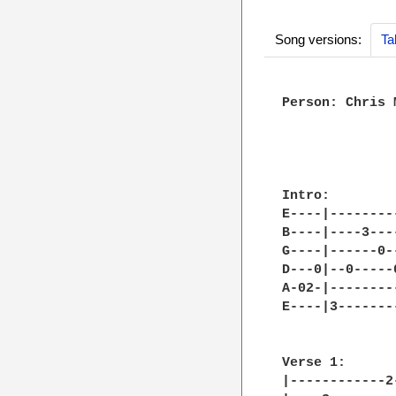
Song versions:
Ta
Person: Chris M
Intro:

E----|--------
B----|----3---
G----|------0-
D---0|--0-----
A-02-|--------
E----|3-------
Verse 1:

|------------2