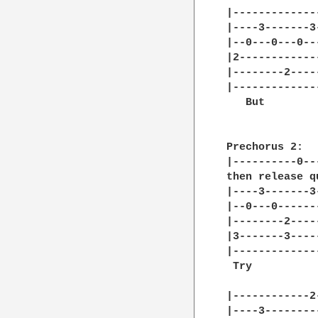
|-------------
|----3-------3
|--0---0---0--
|2------------
|--------2----
|-------------
   But        
Prechorus 2:

|----------0--
then release qu
|----3-------3
|--0---0------
|--------2----
|3-------3----
|-------------
 Try          
|------------2
|----3--------