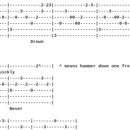
---|------------2-23|------------2-3-|------------2
---|----3-------3---|----3-----------|----3-------3
-0-|--0---0---2-----|------00--2-----|--0---00-2---
---|--------0-------|--0-----00------|--------0-0--
---|3---------------|----------------|3------------
---|----------------|3---------------|-------------
            Drown

---|----------2^----|  ^ means hammer down one fret
ickly

---|----3-------3---|

-0-|--2---2---2---2-|

---|0-------0-------|

---|----------------|

---|----------------|

    Never

-3-|--------|--------0-------|

---|----3---|----3-------3---|
