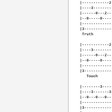
|------------2
|----3--------
|------0---2--
|--0-----0----
|-------------
|3------------
 Truth        
|------------2
|----3--------
|------0---2--
|--0-----0----
|-------------
|3------------
   Touch      
|--------3----
|----3-------3
|--0---0---0--
|-------------
|3------------