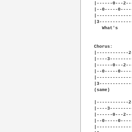
|------0---2--
|--0-----0----
|-------------
|3------------
   What's     
Chorus:

|------------2
|----3--------
|------0---2--
|--0-----0----
|-------------
|3------------
(same)

|------------2
|----3--------
|------0---2--
|--0-----0----
|-------------