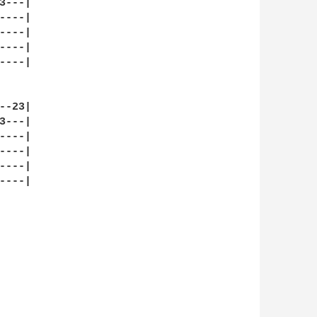
---|

---|

---|

---|

---|

-23|

---|

---|

---|

---|

---|
