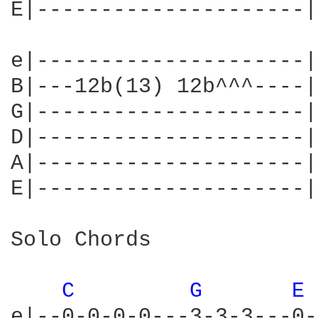
E|---------------------|

e|---------------------|

B|---12b(13) 12b^^^----|

G|---------------------|
D|---------------------|
A|---------------------|

E|---------------------|

Solo Chords

C 
G 
E 
e|--0-0-0-0---3-3-3---0-