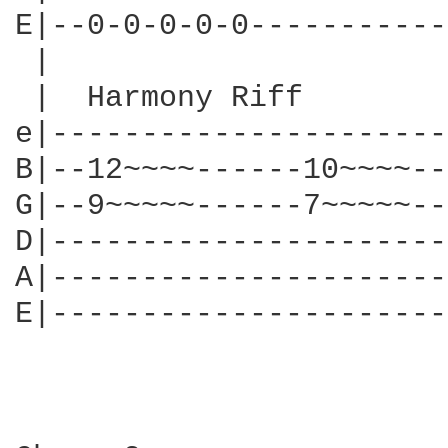
E|--0-0-0-0-0-----------
 |                      
 |  Harmony Riff        
e|----------------------
B|--12~~~~------10~~~~--
G|--9~~~~~------7~~~~~--
D|----------------------
A|----------------------
E|----------------------