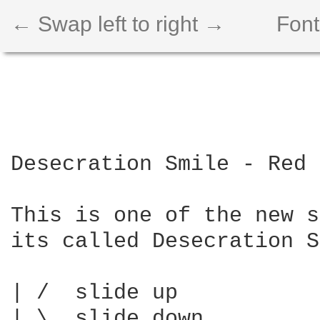
← Swap left to right →
Font
Desecration Smile - Red 
This is one of the new s
its called Desecration S
| /  slide up

| \  slide down
