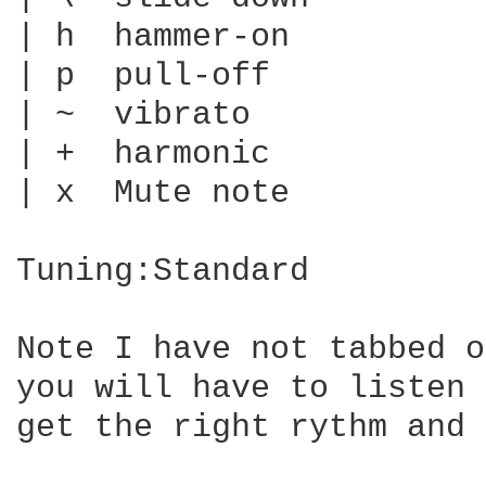
| h  hammer-on

| p  pull-off

| ~  vibrato

| +  harmonic

| x  Mute note

Tuning:Standard

Note I have not tabbed o
you will have to listen 
get the right rythm and 