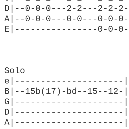
D|--0-0-0---2-2---2-2-2-
A|--0-0-0---0-0---0-0-0-
E|----------------0-0-0-
Solo

e|---------------------|

B|--15b(17)-bd--15--12-|

G|---------------------|
D|---------------------|

A|---------------------|
