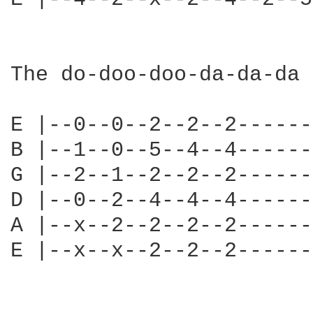
The do-doo-doo-da-da-da 
E |--0--0--2--2--2------
B |--1--0--5--4--4------
G |--2--1--2--2--2------
D |--0--2--4--4--4------
A |--x--2--2--2--2------
E |--x--x--2--2--2------