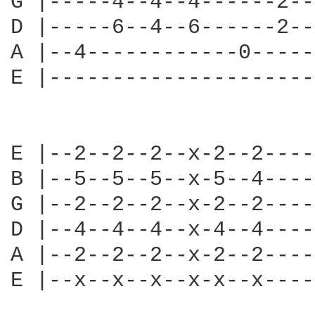
G |-----4--4--4------2--
D |-----6--4--6------2--
A |--4------------0-----
E |---------------------
E |--2--2--2--x-2--2----
B |--5--5--5--x-5--4----
G |--2--2--2--x-2--2----
D |--4--4--4--x-4--4----
A |--2--2--2--x-2--2----
E |--x--x--x--x-x--x----