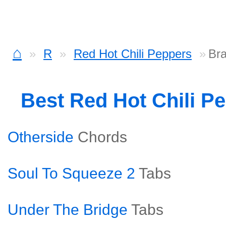
⌂
R
Red Hot Chili Peppers
Bra
Best Red Hot Chili P
Otherside
Chords
Soul To Squeeze 2
Tabs
Under The Bridge
Tabs