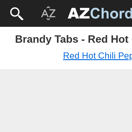
Brandy Tabs - Red Hot 
Red Hot Chili Pe