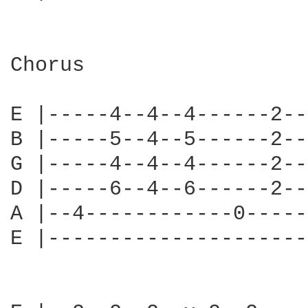
Chorus

E |-----4--4--4------2--
B |-----5--4--5------2--
G |-----4--4--4------2--
D |-----6--4--6------2--
A |--4------------0-----
E |---------------------