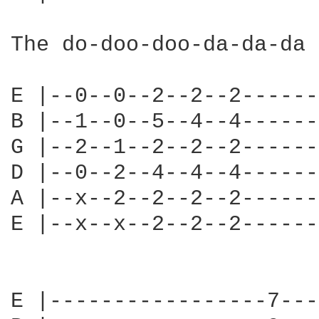
The do-doo-doo-da-da-da 
E |--0--0--2--2--2------
B |--1--0--5--4--4------
G |--2--1--2--2--2------
D |--0--2--4--4--4------
A |--x--2--2--2--2------
E |--x--x--2--2--2------
E |-----------------7---