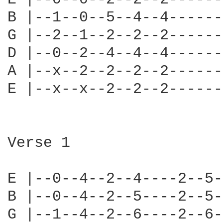
B |--1--0--5--4--4------
G |--2--1--2--2--2------
D |--0--2--4--4--4------
A |--x--2--2--2--2------
E |--x--x--2--2--2------
Verse 1                 
E |--0--4--2--4----2--5-
B |--0--4--2--5----2--5-
G |--1--4--2--6----2--6-