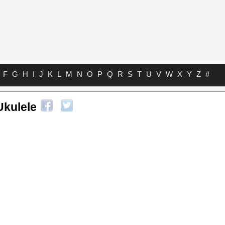
F
G
H
I
J
K
L
M
N
O
P
Q
R
S
T
U
V
W
X
Y
Z
#
kulele