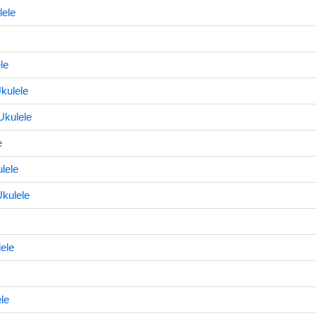
lele
le
kulele
Ukulele
e
lele
kulele
ele
le