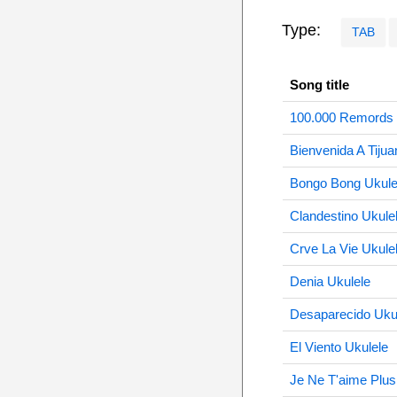
Type:
TAB
Song title
100.000 Remords 
Bienvenida A Tijua
Bongo Bong Ukule
Clandestino Ukule
Crve La Vie Ukule
Denia Ukulele
Desaparecido Uku
El Viento Ukulele
Je Ne T'aime Plus