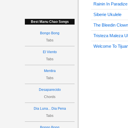
Rainin In Paradize
Siberie Ukulele
Best Manu Chao Songs
The Bleedin Clown
Bongo Bong
Tristeza Maleza U
Tabs
Welcome To Tijuan
El Viento
Tabs
Mentira
Tabs
Desaparecido
Chords
Dia Luna... Dia Pena
Tabs
Bongo Bong