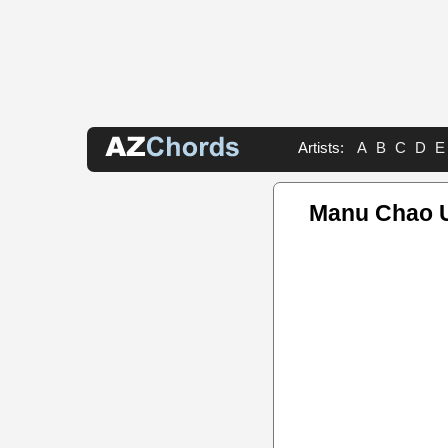
Artists:
A
B
C
D
E
Manu Chao U