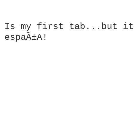
Is my first tab...but it
espaÃ±A!
