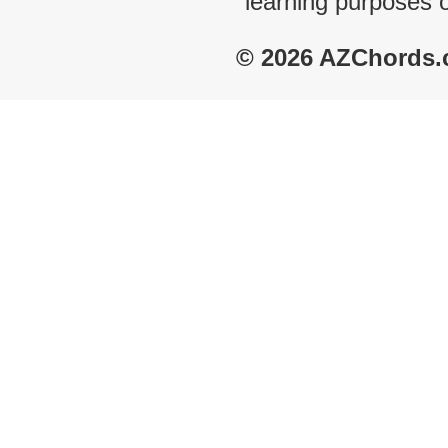
learning purposes 
© 2026 AZChords