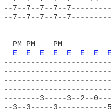
--7--7--7--7--7---------
--7--7--7--7--7---------
  PM PM    PM           
E 
E 
E 
E 
E 
E 
E 
E
------------------------
------------------------
------------------------
------------------------
--------3-----3--2--0---
--3--3-----3-----------5