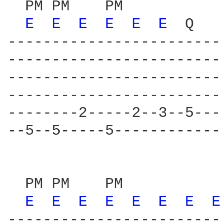
  PM PM    PM

E 
E 
E 
E 
E 
E 
 Q   
------------------------
------------------------
------------------------
------------------------
--------2-----2--3--5---
--5--5-----5------------
  PM PM    PM

E 
E 
E 
E 
E 
E 
E 
E
------------------------