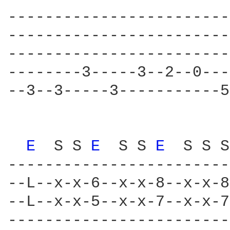
------------------------
------------------------
------------------------
--------3-----3--2--0---
--3--3-----3-----------5
E 
 S S 
E 
 S S 
E 
 S S S
------------------------
--L--x-x-6--x-x-8--x-x-8
--L--x-x-5--x-x-7--x-x-7
------------------------