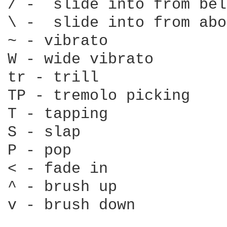
/ -  slide into from bel
\ -  slide into from abo
~ - vibrato

W - wide vibrato

tr - trill

TP - tremolo picking

T - tapping

S - slap

P - pop

< - fade in

^ - brush up

v - brush down
