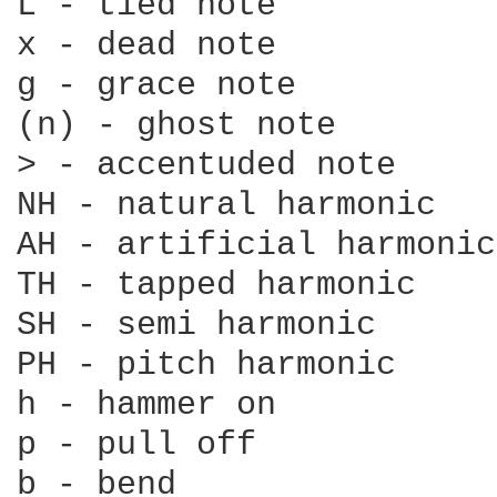
L - tied note

x - dead note

g - grace note

(n) - ghost note

> - accentuded note

NH - natural harmonic

AH - artificial harmonic

TH - tapped harmonic

SH - semi harmonic

PH - pitch harmonic

h - hammer on

p - pull off

b - bend
