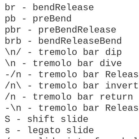
br - bendRelease

pb - preBend

pbr - preBendRelease

brb - bendReleaseBend

\n/ - tremolo bar dip

\n - tremolo bar dive

-/n - tremolo bar Releas
/n\ - tremolo bar invert
/n - tremolo bar return

-\n - tremolo bar Releas
S - shift slide

s - legato slide
