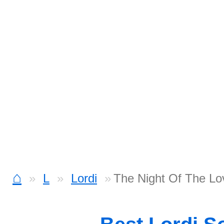
⌂
L
Lordi
The Night Of The Lo