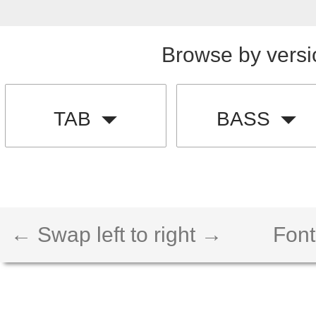
Browse by versi
TAB
BASS
← Swap left to right →
Font