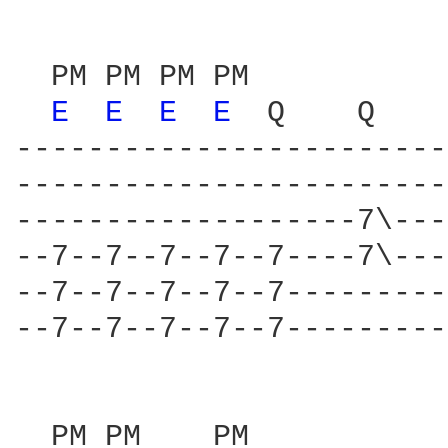
  PM PM PM PM

E 
E 
E 
E 
 Q    Q    
------------------------
------------------------
-------------------7\---
--7--7--7--7--7----7\---
--7--7--7--7--7---------
--7--7--7--7--7---------
  PM PM    PM           