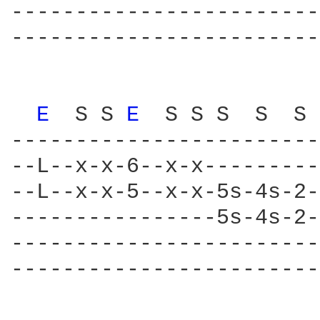
------------------------
------------------------
E 
 S S 
E 
 S S S  S  S 
------------------------
--L--x-x-6--x-x---------
--L--x-x-5--x-x-5s-4s-2-
----------------5s-4s-2-
------------------------
------------------------