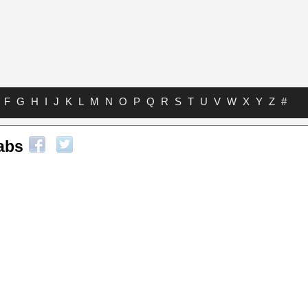
F
G
H
I
J
K
L
M
N
O
P
Q
R
S
T
U
V
W
X
Y
Z
#
abs