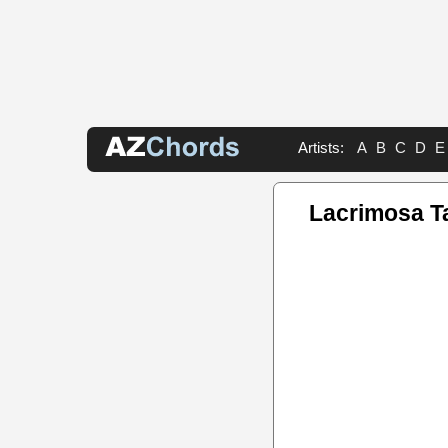
Artists:
A
B
C
D
E
Lacrimosa T