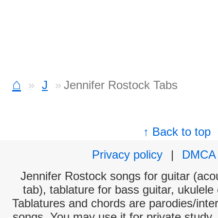
⌂
J
Jennifer Rostock Tabs
↑ Back to top
Privacy policy
|
DMCA
Jennifer Rostock songs for guitar (acou
tab), tablature for bass guitar, ukulel
Tablatures and chords are parodies/interp
songs. You may use it for private study,