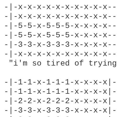
-|-x-x-x-x-x-x-x-x-x-x--
-|-x-x-x-x-x-x-x-x-x-x--
-|-5-5-x-5-5-5-x-x-x-x--
-|-5-5-x-5-5-5-x-x-x-x--
-|-3-3-x-3-3-3-x-x-x-x--
-|-x-x-x-x-x-x-x-x-x-x--
 "i'm so tired of trying
-|-1-1-x-1-1-1-x-x-x-x|-
-|-1-1-x-1-1-1-x-x-x-x|-
-|-2-2-x-2-2-2-x-x-x-x|-
-|-3-3-x-3-3-3-x-x-x-x|-