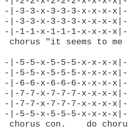
-|-2-2-x-2-2-2-x-x-x-x|-
-|-3-3-x-3-3-3-x-x-x-x|-
-|-3-3-x-3-3-3-x-x-x-x|-
-|-1-1-x-1-1-1-x-x-x-x|-
 chorus "it seems to me 
-|-5-5-x-5-5-5-x-x-x-x|-
-|-5-5-x-5-5-5-x-x-x-x|-
-|-6-6-x-6-6-6-x-x-x-x|-
-|-7-7-x-7-7-7-x-x-x-x|-
-|-7-7-x-7-7-7-x-x-x-x|-
-|-5-5-x-5-5-5-x-x-x-x|-
 chorus con.    do choru