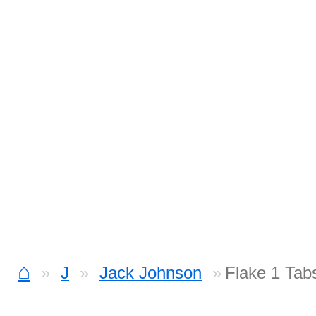
⌂
J
Jack Johnson
Flake 1 Tab