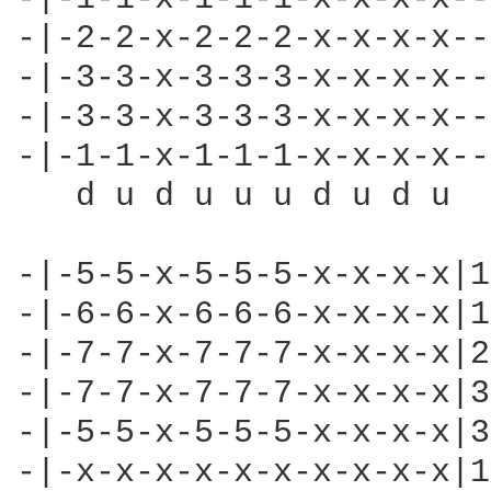
-|-2-2-x-2-2-2-x-x-x-x--
-|-3-3-x-3-3-3-x-x-x-x--
-|-3-3-x-3-3-3-x-x-x-x--
-|-1-1-x-1-1-1-x-x-x-x--
   d u d u u u d u d u 

-|-5-5-x-5-5-5-x-x-x-x|1
-|-6-6-x-6-6-6-x-x-x-x|1
-|-7-7-x-7-7-7-x-x-x-x|2
-|-7-7-x-7-7-7-x-x-x-x|3
-|-5-5-x-5-5-5-x-x-x-x|3
-|-x-x-x-x-x-x-x-x-x-x|1