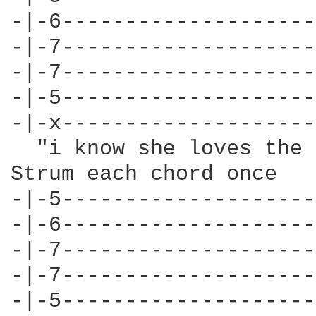
-|-6--------------------
-|-7--------------------
-|-7--------------------
-|-5--------------------
-|-x--------------------
  "i know she loves the 
Strum each chord once

-|-5--------------------
-|-6--------------------
-|-7--------------------
-|-7--------------------
-|-5--------------------