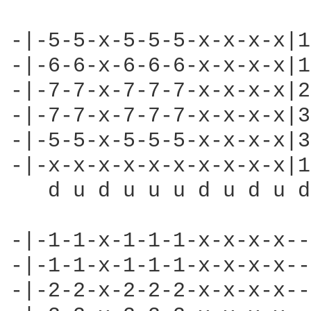
-|-5-5-x-5-5-5-x-x-x-x|1
-|-6-6-x-6-6-6-x-x-x-x|1
-|-7-7-x-7-7-7-x-x-x-x|2
-|-7-7-x-7-7-7-x-x-x-x|3
-|-5-5-x-5-5-5-x-x-x-x|3
-|-x-x-x-x-x-x-x-x-x-x|1
   d u d u u u d u d u d
-|-1-1-x-1-1-1-x-x-x-x--
-|-1-1-x-1-1-1-x-x-x-x--
-|-2-2-x-2-2-2-x-x-x-x--