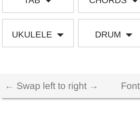
TAB
CHORDS
UKULELE
DRUM
← Swap left to right →
Font