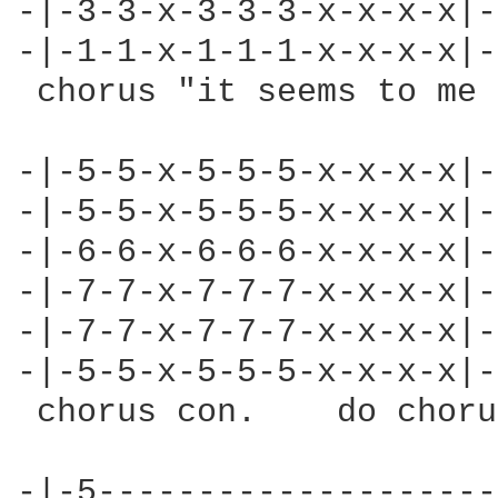
-|-3-3-x-3-3-3-x-x-x-x|-
-|-1-1-x-1-1-1-x-x-x-x|-
 chorus "it seems to me 
-|-5-5-x-5-5-5-x-x-x-x|-
-|-5-5-x-5-5-5-x-x-x-x|-
-|-6-6-x-6-6-6-x-x-x-x|-
-|-7-7-x-7-7-7-x-x-x-x|-
-|-7-7-x-7-7-7-x-x-x-x|-
-|-5-5-x-5-5-5-x-x-x-x|-
 chorus con.    do choru
-|-5--------------------