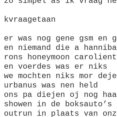
zo simpel as ik vraag he
kvraagetaan

er was nog gene gsm en g
en niemand die a hanniba
rons honeymoon carolient
en voerdes was er niks

we mochten niks mor deje
urbanus was nen held

ons pa diejen oj nog haa
showen in de boksauto’s

outrun in plaats van onz