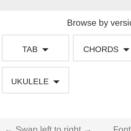
Browse by versi
TAB
CHORDS
UKULELE
← Swap left to right →
Font