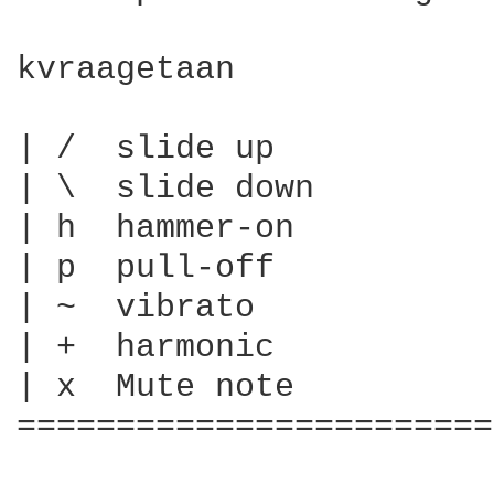
kvraagetaan

| /  slide up

| \  slide down

| h  hammer-on

| p  pull-off

| ~  vibrato

| +  harmonic

| x  Mute note

========================