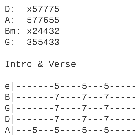
D:  x57775

A:  577655

Bm: x24432

G:  355433

Intro & Verse

e|-------5----5---5-----
B|-------7----7---7-----
G|-------7----7---7-----
D|-------7----7---7-----
A|---5---5----5---5-----