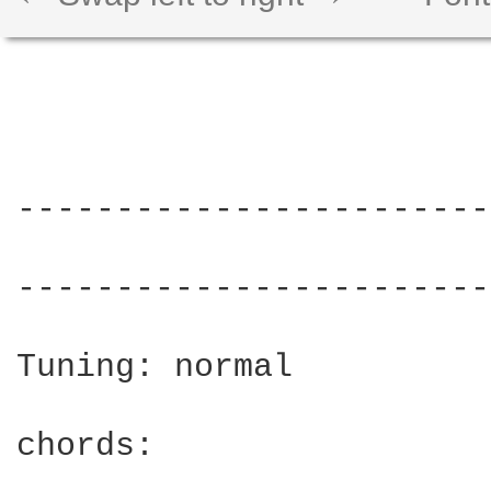
------------------------
                        
------------------------
Tuning: normal

chords:
