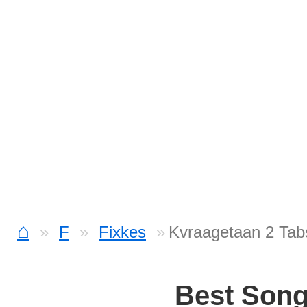
⌂
F
Fixkes
Kvraagetaan 2 Tab
Best Son