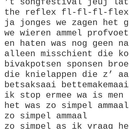
’t songfestival jeuj lat
the reflex fl-fl-fl-flex
ja jonges we zagen het g
we wieren ammel profvoet
en haten was nog geen na
alleen misschient die ko
bivakpotsen sponsen broe
die knielappen die z’ aa
betsaksaai bettemakemaai

ik stop ermee wa is men 
het was zo simpel ammaal

zo simpel ammaal

zo simpel as ik vraag he