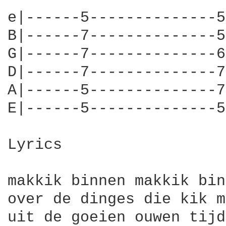
e|------5--------------5
B|------7--------------5
G|------7--------------6
D|------7--------------7
A|------5--------------7
E|------5--------------5
Lyrics

makkik binnen makkik bin
over de dinges die kik m
uit de goeien ouwen tijd
