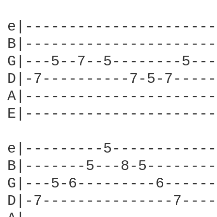
e|----------------------
B|----------------------
G|---5--7--5--------5---
D|-7----------7-5-7-----
A|----------------------
E|----------------------
e|---------5------------
B|-------5---8-5--------
G|---5-6---------6------
D|-7---------------7----