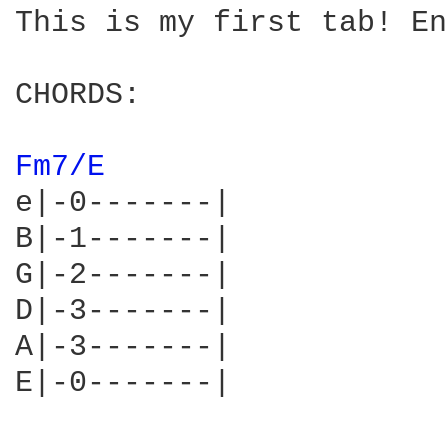
This is my first tab! En
CHORDS:

Fm7/E 
e|-0-------|    

B|-1-------|    

G|-2-------|    

D|-3-------|    

A|-3-------|    

E|-0-------|    
