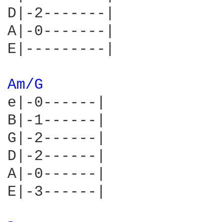
D|-2-------|

A|-0-------|

E|---------|

Am/G 
e|-0------|

B|-1------|

G|-2------|

D|-2------|

A|-0------|

E|-3------|
