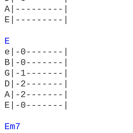
A|---------|

E|---------|

E 
e|-0-------|

B|-0-------|

G|-1-------|

D|-2-------|

A|-2-------|

E|-0-------|

Em7 