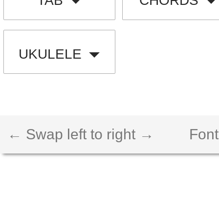
TAB
CHORDS
UKULELE
← Swap left to right →
Font