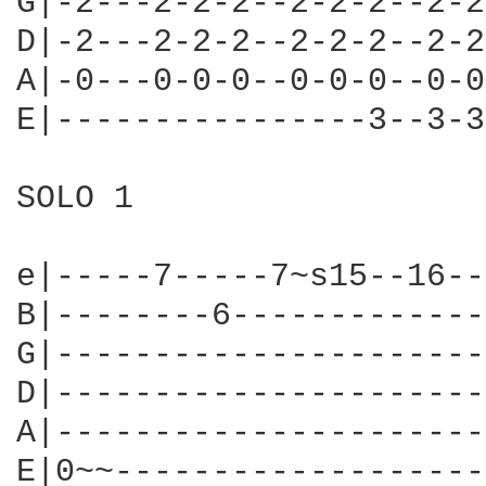
G|-2---2-2-2--2-2-2--2-2
D|-2---2-2-2--2-2-2--2-2
A|-0---0-0-0--0-0-0--0-0
E|----------------3--3-3
SOLO 1

e|-----7-----7~s15--16--
B|--------6-------------
G|----------------------
D|----------------------
A|----------------------
E|0~~-------------------