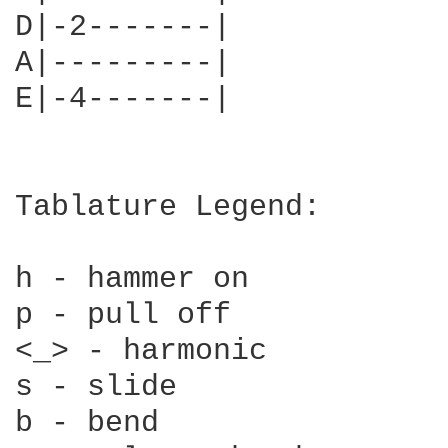
D|-2-------|

A|---------|

E|-4-------|

Tablature Legend:

h - hammer on

p - pull off

<_> - harmonic

s - slide

b - bend
