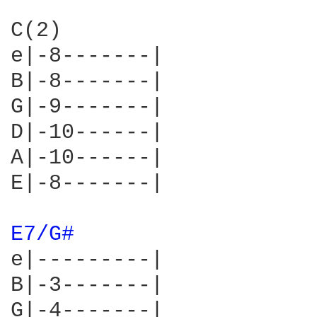
C(2)

e|-8-------|

B|-8-------|

G|-9-------|

D|-10------|

A|-10------|

E|-8-------|

E7/G# 
e|---------|

B|-3-------|

G|-4-------|
