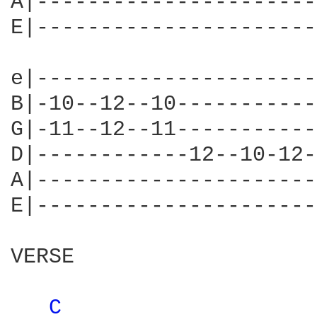
A|----------------------
E|----------------------
e|----------------------
B|-10--12--10-----------
G|-11--12--11-----------
D|------------12--10-12-
A|----------------------
E|----------------------
VERSE

C 