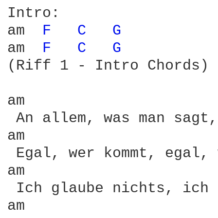
Intro:

am  
F 
C 
G 
am  
F 
C 
G 
(Riff 1 - Intro Chords)

am                      
 An allem, was man sagt,
am                      
 Egal, wer kommt, egal, 
am                      
 Ich glaube nichts, ich 
am                      