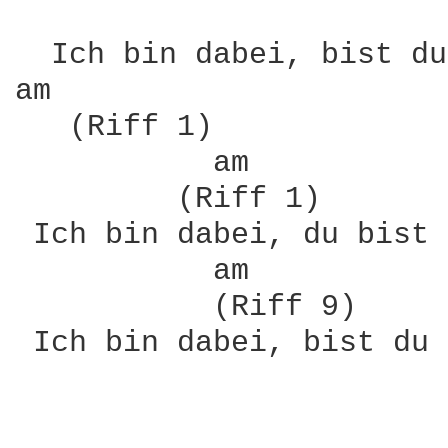
                        
  Ich bin dabei, bist du
am                      
   (Riff 1)

           am           
         (Riff 1)

 Ich bin dabei, du bist 
           am           
           (Riff 9)

 Ich bin dabei, bist du 