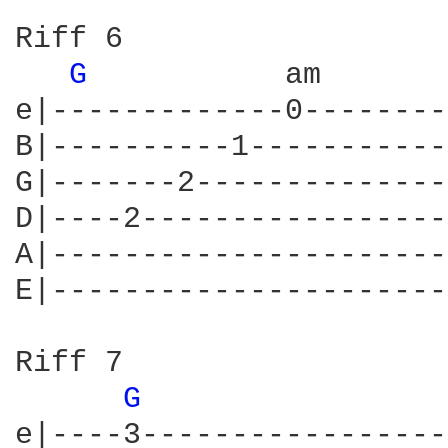
Riff 6

G 
          am

e|-------------0--------
B|----------1-----------
G|-------2--------------
D|----2-----------------
A|----------------------
E|----------------------
Riff 7

G 
e|----3-----------------