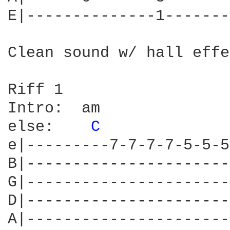
E|--------------1-------
Clean sound w/ hall effe
Riff 1

Intro:  am              
else:    
C 
e|---------7-7-7-7-5-5-5
B|----------------------
G|----------------------
D|----------------------
A|----------------------