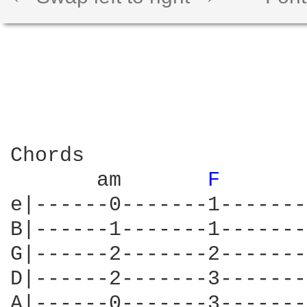
Chords  

       am       
F 
e|------0-------1-------
B|------1-------1-------
G|------2-------2-------
D|------2-------3-------
A|------0-------3-------