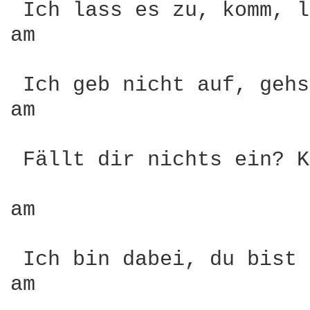
 Ich lass es zu, komm, l
am                      
                        
 Ich geb nicht auf, gehs
am                      
                        
 Fällt dir nichts ein? K
am                      
                        
 Ich bin dabei, du bist 
am                      
                        