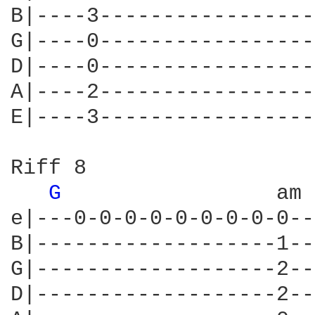
B|----3-----------------
G|----0-----------------
D|----0-----------------
A|----2-----------------
E|----3-----------------
Riff 8

G 
                am

e|---0-0-0-0-0-0-0-0-0--
B|-------------------1--
G|-------------------2--
D|-------------------2--