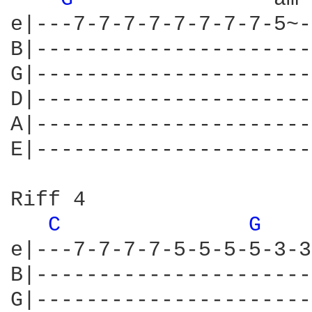
e|---7-7-7-7-7-7-7-7-5~-
B|----------------------
G|----------------------
D|----------------------
A|----------------------
E|----------------------
Riff 4

C 
G 
e|---7-7-7-7-5-5-5-5-3-3
B|----------------------
G|----------------------