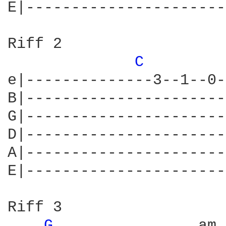
E|----------------------
Riff 2

C 
e|--------------3--1--0-
B|----------------------
G|----------------------
D|----------------------
A|----------------------
E|----------------------
Riff 3

G 
               am
