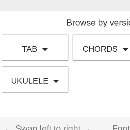
Browse by versi
TAB
CHORDS
UKULELE
← Swap left to right →
Font