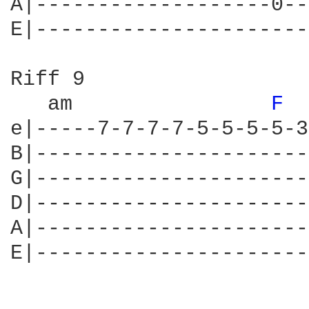
A|-------------------0--
E|----------------------
Riff 9

   am                
F 
e|-----7-7-7-7-5-5-5-5-3
B|----------------------
G|----------------------
D|----------------------
A|----------------------
E|----------------------