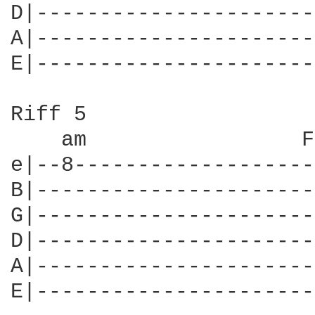
D|----------------------
A|----------------------
E|----------------------
Riff 5

    am                 F
e|--8-------------------
B|----------------------
G|----------------------
D|----------------------
A|----------------------
E|----------------------