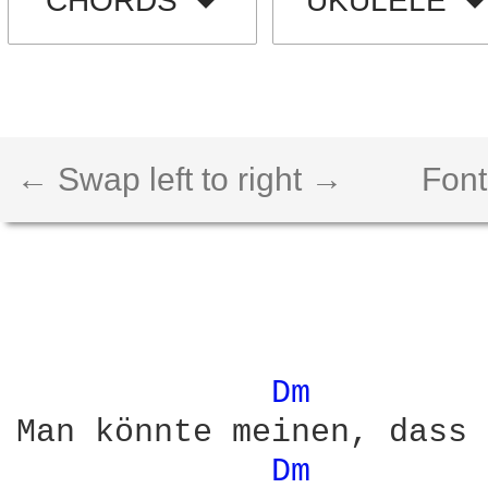
CHORDS
UKULELE
← Swap left to right →
Font
Dm 
Man könnte meinen, dass 
Dm 