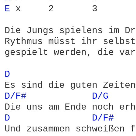
E 
x	2	3

Die Jungs spielens im Dr
Rythmus müsst ihr selbst
gespielt werden, die var
D 
D/F# 
D/G 
D 
D/F# 