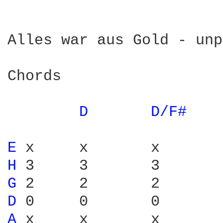
Alles war aus Gold - unp
Chords

D 
D/F# 
E 
H 
G 
D 
A 