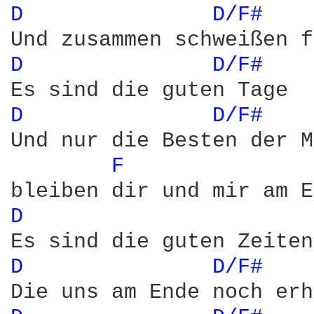
D 
D/F# 
D 
D/F# 
D 
D/F# 
Und nur die Besten der M
F 
D 
D 
D/F# 