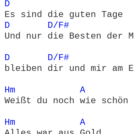
D 
D 
D/F# 
Und nur die Besten der M
D 
D/F# 
bleiben dir und mir am E
Hm 
A 
Weißt du noch wie schön 
Hm 
A 
Alles war aus Gold
