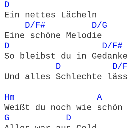
D 
Ein nettes Lächeln

D/F# 
D/G 
D 
D/F# 
So bleibst du in Gedanke
D 
D/F
Und alles Schlechte läss
Hm 
A 
G 
D 