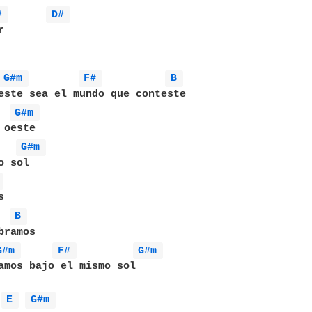
# 
D# 


G#m 
F# 
B 
este sea el mundo que conteste

G#m 
oeste

G#m 
 sol

 


B 
ramos

G#m 
F# 
G#m 
amos bajo el mismo sol

E 
G#m 