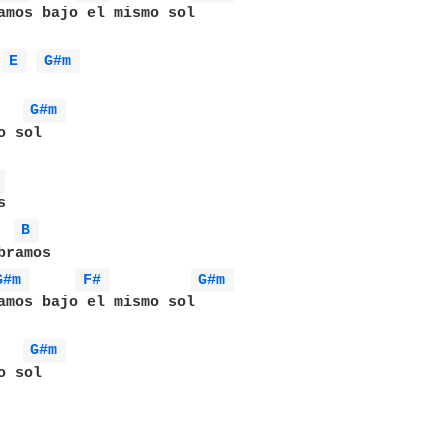
amos bajo el mismo sol

E 
G#m 
G#m 
 sol

 


B 
ramos

G#m 
F# 
G#m 
amos bajo el mismo sol

G#m 
 sol
