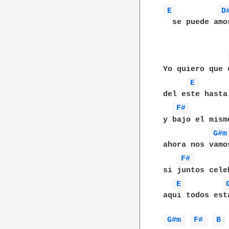
E 
D
  se puede amor
Yo quiero que 
E 
del este hasta 
F# 
y bajo el mismo
G#m
ahora nos vamos
F# 
si juntos celeb
E 
aqui todos est
G#m 
F# 
B 