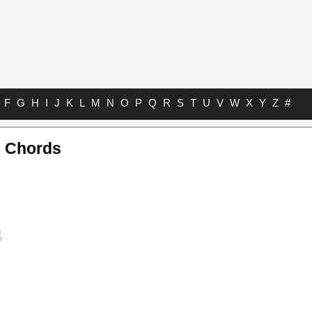
F
G
H
I
J
K
L
M
N
O
P
Q
R
S
T
U
V
W
X
Y
Z
#
l Chords