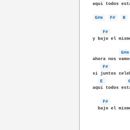
aqui todos est
G#m 
F# 
B 
F# 
y bajo el mismo
G#m
ahora nos vamos
F# 
si juntos celeb
E 
aqui todos est
F# 
  bajo el mismo