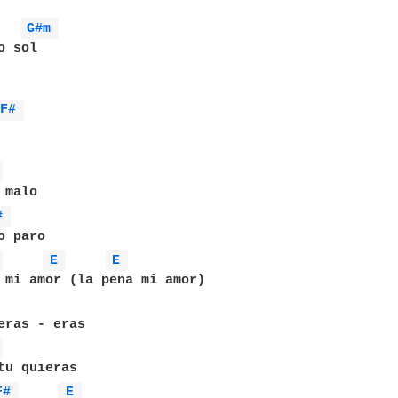
G#m 
 sol

F# 
 
# 
 
E 
E 
 
F# 
E 