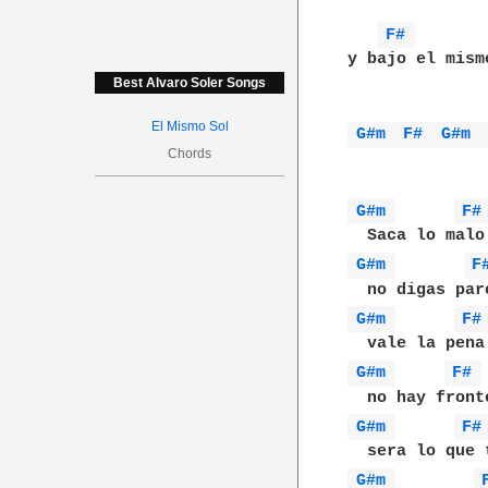
F# 
y bajo el mismo
Best Alvaro Soler Songs
El Mismo Sol
G#m 
F# 
G#m 
Chords
G#m 
F#
G#m 
F
G#m 
F#
G#m 
F# 
G#m 
F#
G#m 