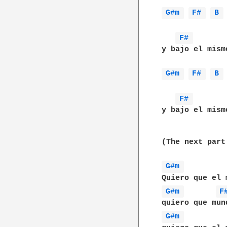
G#m 
F# 
B 
F# 
y bajo el mismo
G#m 
F# 
B 
F# 
y bajo el mismo
(The next part
G#m 
G#m 
F
G#m 