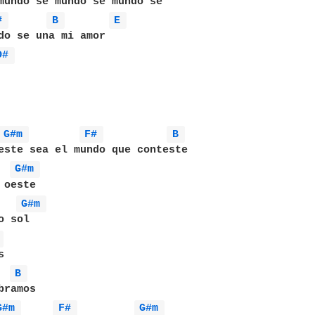
# 
B 
E 
do se una mi amor

D# 
G#m 
F# 
B 
este sea el mundo que conteste

G#m 
oeste

G#m 
 sol

 


B 
ramos

G#m 
F# 
G#m 