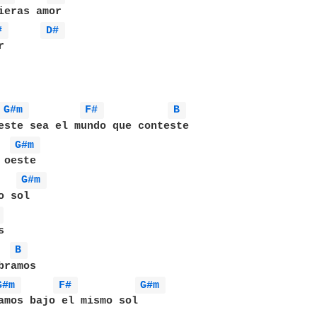
# 
D# 


G#m 
F# 
B 
este sea el mundo que conteste

G#m 
oeste

G#m 
 sol

 


B 
ramos

G#m 
F# 
G#m 
amos bajo el mismo sol
