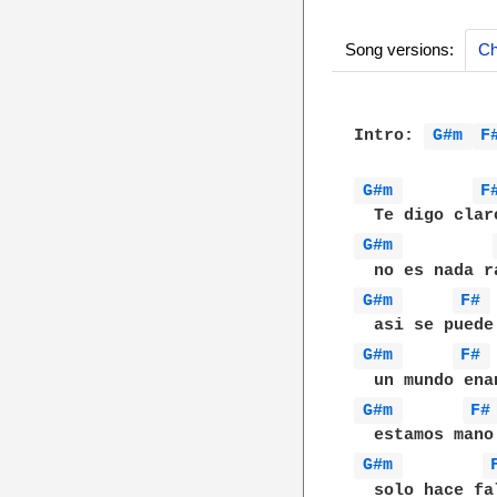
Song versions:
Ch
Intro: 
G#m 
F
G#m 
F
G#m 
G#m 
F# 
G#m 
F# 
G#m 
F#
G#m 