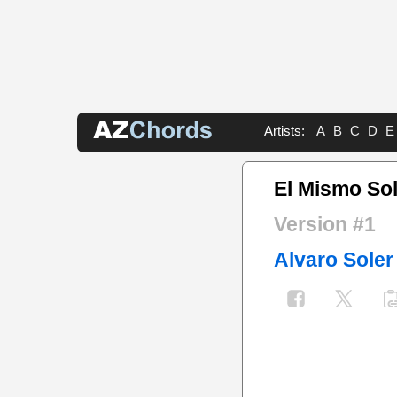
Artists:
A
B
C
D
E
El Mismo So
Version #1
Alvaro Soler