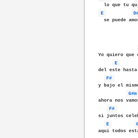
E 
D
  se puede amor
Yo quiero que 
E 
del este hasta 
F# 
y bajo el mismo
G#m
ahora nos vamos
F# 
si juntos celeb
E 
aqui todos est