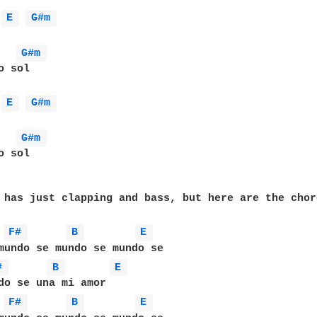
E 
G#m 
G#m 
 sol

E 
G#m 
G#m 
 sol

 has just clapping and bass, but here are the chor
F# 
B 
E 
# 
B 
E 
F# 
B 
E 