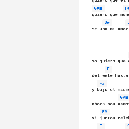
G#m 
F
quiero que mun
D# 
se una mi amor

Yo quiero que 
E 
del este hasta 
F# 
y bajo el mismo
G#m
ahora nos vamos
F# 
si juntos celeb
E 