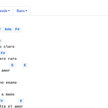
ords
Bass
# 
G#m 
F# 
# 
F# 
E 
E 
 
F# 
E 