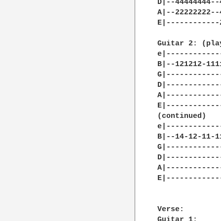
D|--44444444--
A|--22222222--
E|------------
Guitar 2: (pla
e|------------
B|--121212-111
G|------------
D|------------
A|------------
E|------------
(continued)

e|------------
B|--14-12-11-1
G|------------
D|------------
A|------------
E|------------
Verse:

Guitar 1:
