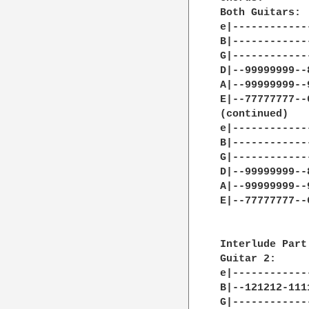
Both Guitars:

e|------------
B|------------
G|------------
D|--99999999--
A|--99999999--
E|--77777777--
(continued)

e|------------
B|------------
G|------------
D|--99999999--
A|--99999999--
E|--77777777--
Interlude Part 
Guitar 2:

e|------------
B|--121212-111
G|------------