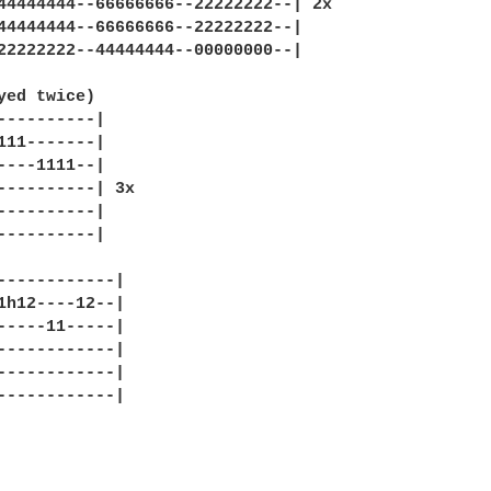
44444444--66666666--22222222--| 2x

44444444--66666666--22222222--|

22222222--44444444--00000000--|

yed twice)

----------|

111-------|

----1111--|

----------| 3x

----------|

----------|

------------|

1h12----12--|

-----11-----|

------------|

------------|

------------|
