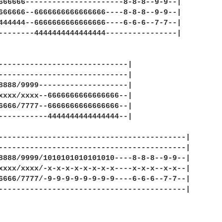
666666----------------------8-8-8--9-9--|

666666--6666666666666666----8-8-8--9-9--|

444444--6666666666666666----6-6-6--7-7--|

--------4444444444444444----------------|

-----------------------------|

-----------------------------|

8888/9999--------------------|

xxxx/xxxx--6666666666666666--|

6666/7777--6666666666666666--|

-----------4444444444444444--|

------------------------------------------|

------------------------------------------|

8888/9999/1010101010101010----8-8-8--9-9--|

xxxx/xxxx/-x-x-x-x-x-x-x-x----x-x-x--x-x--|

6666/7777/-9-9-9-9-9-9-9-9----6-6-6--7-7--|

------------------------------------------|
