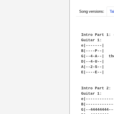
Song versions:
Ta
Intro Part 1: 
Guitar 1:     
e|-------|    
B|----P--|    
G|--4-A--|  th
D|--4-U--|    
A|--2-S--|    
E|----E--|    
Intro Part 2:

Guitar 1:

e|------------
B|------------
G|--44444444--