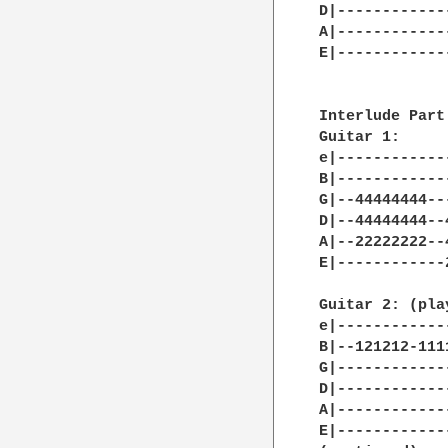
D|------------
A|------------
E|------------
Interlude Part 
Guitar 1:

e|------------
B|------------
G|--44444444--
D|--44444444--
A|--22222222--
E|------------
Guitar 2: (pla
e|------------
B|--121212-111
G|------------
D|------------
A|------------
E|------------