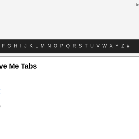
H
F
G
H
I
J
K
L
M
N
O
P
Q
R
S
T
U
V
W
X
Y
Z
#
ive Me Tabs
k