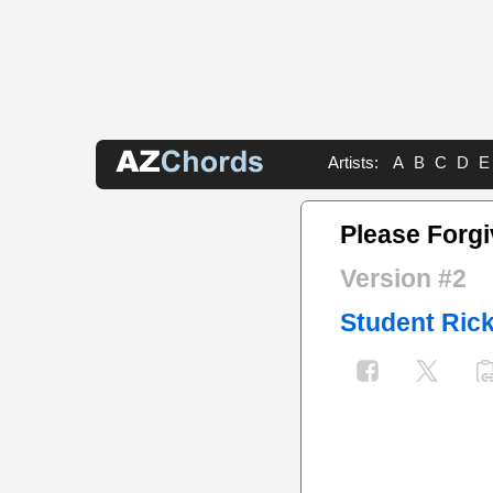
Artists:
A
B
C
D
E
Please Forg
Version #2
Student Ric