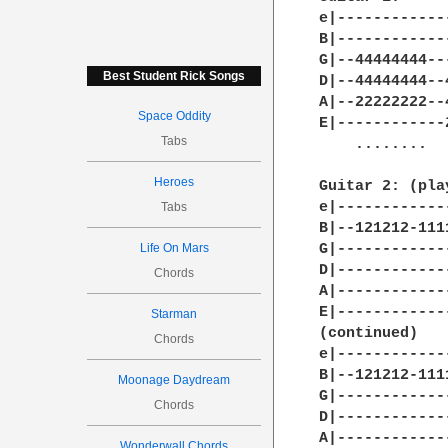
e|------------
B|------------
G|--44444444--
Best Student Rick Songs
D|--44444444--
A|--22222222--
Space Oddity
E|------------
Tabs
    ........  
Heroes
Guitar 2: (pla
e|------------
Tabs
B|--121212-111
Life On Mars
G|------------
D|------------
Chords
A|------------
E|------------
Starman
(continued)

Chords
e|------------
B|--121212-111
Moonage Daydream
G|------------
Chords
D|------------
A|------------
Wonderwall Chords