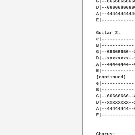
G|--6666666666
D|--6666666666
A|--4444444444
E|------------
Guitar 2:

e|------------
B|------------
G|--66666666--
D|--xxxxxxxx--
A|--44444444--
E|------------
(continued)

e|------------
B|------------
G|--66666666--
D|--xxxxxxxx--
A|--44444444--
E|------------
Chorus:
