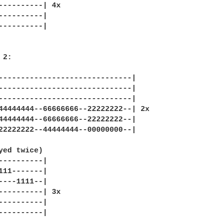
----------| 4x

----------|

----------|

2:

------------------------------|

------------------------------|

------------------------------|

44444444--66666666--22222222--| 2x

44444444--66666666--22222222--|

22222222--44444444--00000000--|

yed twice)

----------|

111-------|

----1111--|

----------| 3x

----------|

----------|
