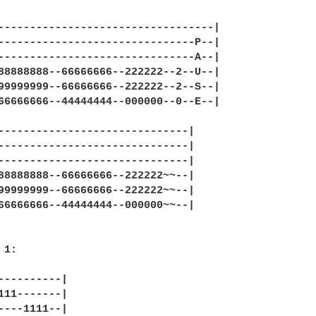
----------------------------------|

-------------------------------P--|

-------------------------------A--|

88888888--66666666--222222--2--U--|

99999999--66666666--222222--2--S--|

66666666--44444444--000000--0--E--|

------------------------------|

------------------------------|

------------------------------|

88888888--66666666--222222~~--|

99999999--66666666--222222~~--|

66666666--44444444--000000~~--|

1:

----------|

111-------|

----1111--|
