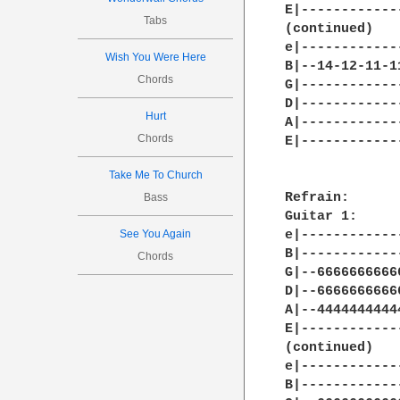
E|------------
Tabs
(continued)

e|------------
Wish You Were Here
B|--14-12-11-1
Chords
G|------------
D|------------
Hurt
A|------------
Chords
E|------------
Take Me To Church
Refrain:

Bass
Guitar 1:

See You Again
e|------------
B|------------
Chords
G|--6666666666
D|--6666666666
A|--4444444444
E|------------
(continued)

e|------------
B|------------