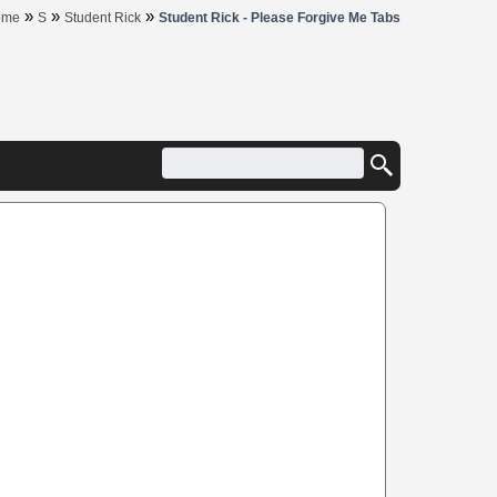
»
»
»
ome
S
Student Rick
Student Rick - Please Forgive Me Tabs