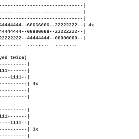
------------------------------|

------------------------------|

------------------------------|

44444444--66666666--22222222--| 4x

44444444--66666666--22222222--|

22222222--44444444--00000000--|

........  ........  ........

yed twice)

----------|

111-------|

----1111--|

----------| 4x

----------|

----------|

----------|

111-------|

----1111--|

----------| 3x

----------|
