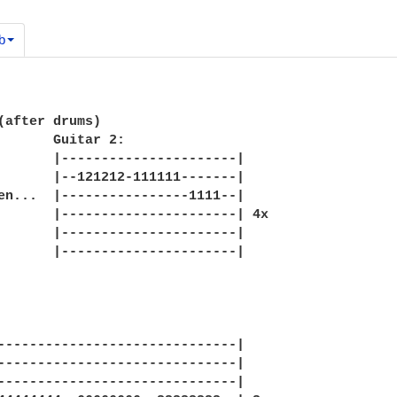
b
(after drums)

       Guitar 2:

       |----------------------|

       |--121212-111111-------|

en...  |----------------1111--|

       |----------------------| 4x

       |----------------------|

       |----------------------|

------------------------------|

------------------------------|

------------------------------|
