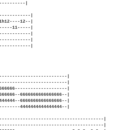
----------|

------------|

1h12----12--|

-----11-----|

------------|

------------|

------------|

--------------------------|

--------------------------|

666666--------------------|

666666--6666666666666666--|

444444--6666666666666666--|

--------4444444444444444--|

----------------------------------------|

----------------------------------------|
