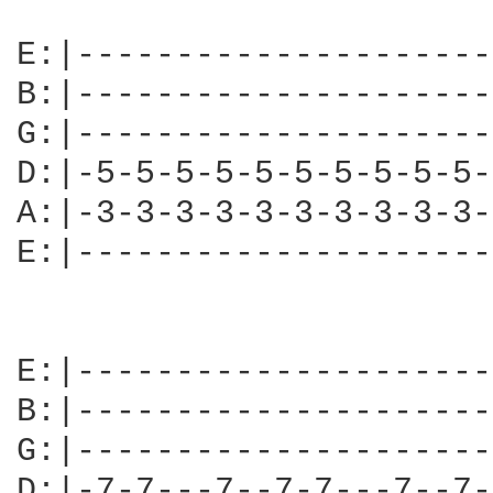
E:|---------------------
B:|---------------------
G:|---------------------
D:|-5-5-5-5-5-5-5-5-5-5-
A:|-3-3-3-3-3-3-3-3-3-3-
E:|---------------------
E:|---------------------
B:|---------------------
G:|---------------------
D:|-7-7---7--7-7---7--7-