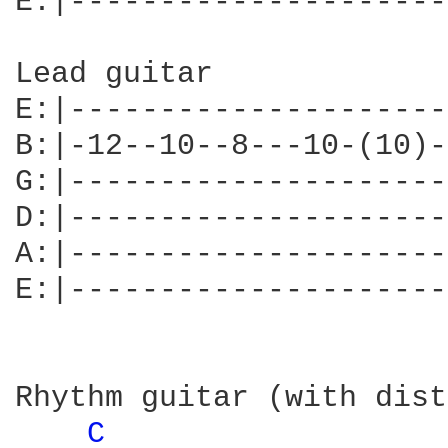
E:|---------------------
Lead guitar 

E:|---------------------
B:|-12--10--8---10-(10)-
G:|---------------------
D:|---------------------
A:|---------------------
E:|---------------------
Rhythm guitar (with dist
C 
                  