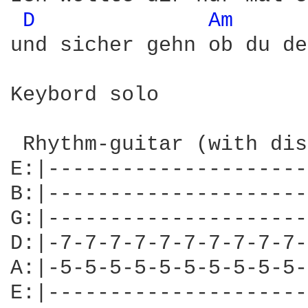
D 
Am 
und sicher gehn ob du de
Keybord solo

 Rhythm-guitar (with dis
E:|---------------------
B:|---------------------
G:|---------------------
D:|-7-7-7-7-7-7-7-7-7-7-
A:|-5-5-5-5-5-5-5-5-5-5-
E:|---------------------