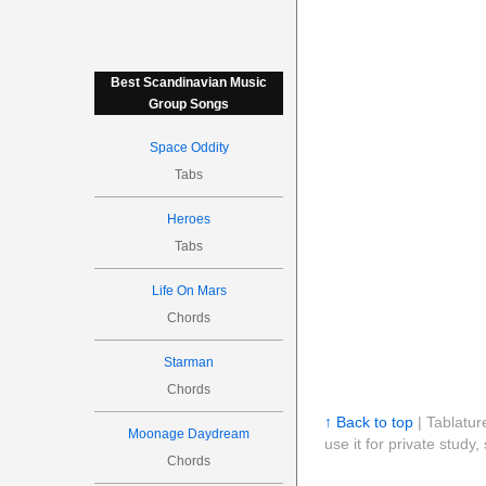
Best Scandinavian Music
Group Songs
Space Oddity
Tabs
Heroes
Tabs
Life On Mars
Chords
Starman
Chords
↑ Back to top
| Tablatur
Moonage Daydream
use it for private stud
Chords