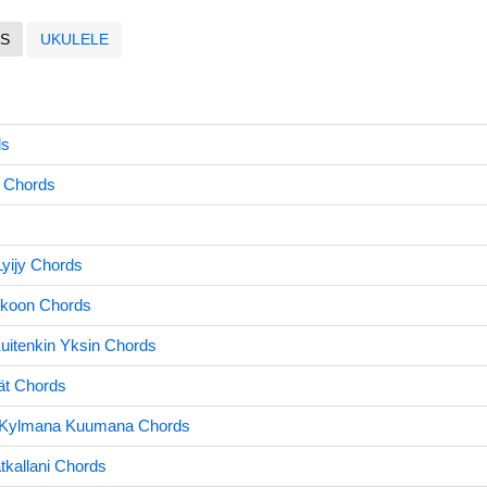
S
UKULELE
ds
 Chords
Lyijy Chords
nkoon Chords
uitenkin Yksin Chords
ät Chords
a Kylmana Kuumana Chords
tkallani Chords