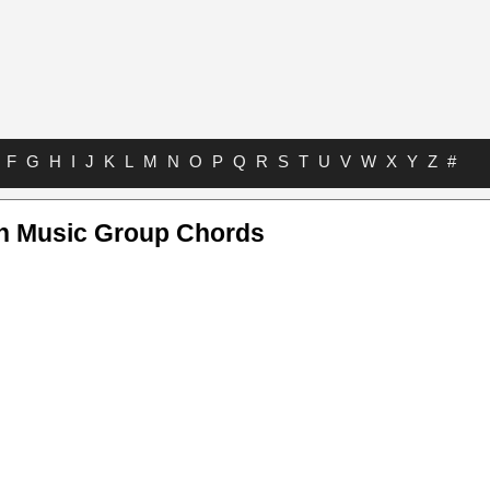
F
G
H
I
J
K
L
M
N
O
P
Q
R
S
T
U
V
W
X
Y
Z
#
n Music Group Chords