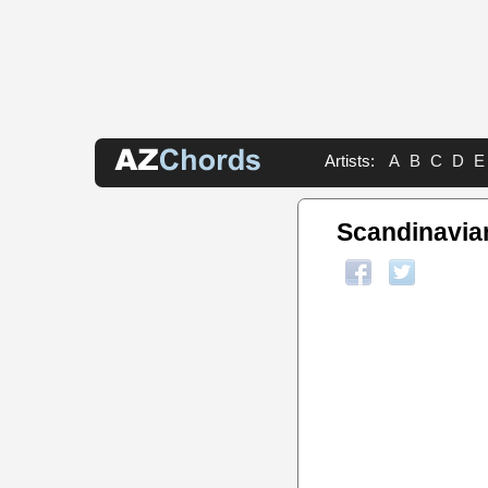
Artists:
A
B
C
D
E
Scandinavia