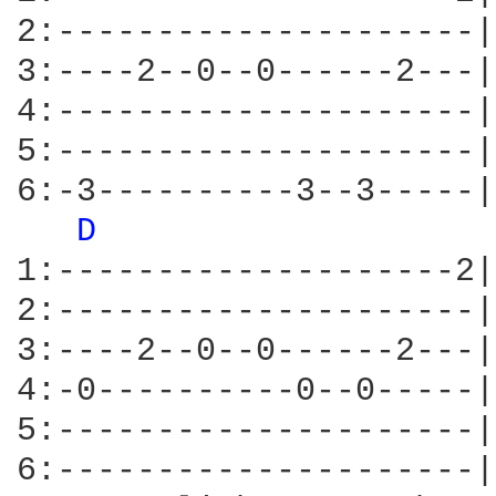
2:---------------------|
3:----2--0--0------2---|
4:---------------------|
5:---------------------|
6:-3----------3--3-----|

D 
1:--------------------2|
2:---------------------|
3:----2--0--0------2---|
4:-0----------0--0-----|
5:---------------------|
6:---------------------|