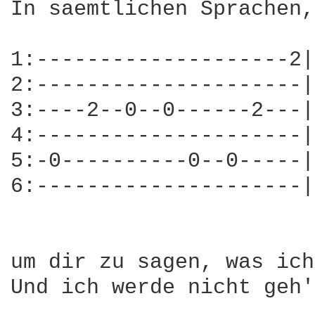
In saemtlichen Sprachen,
1:--------------------2|
2:---------------------|

3:----2--0--0------2---|
4:---------------------|

5:-0----------0--0-----|

6:---------------------|

um dir zu sagen, was ich
Und ich werde nicht geh'