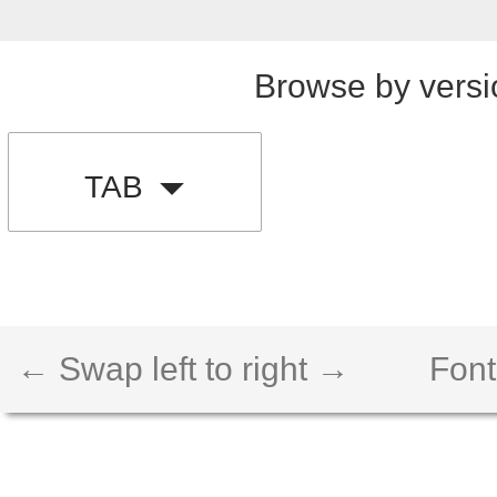
Browse by versi
TAB
← Swap left to right →
Font