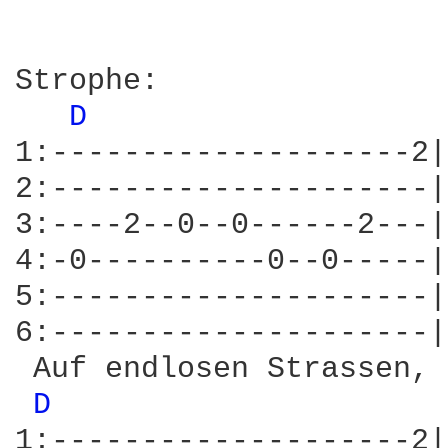
Strophe:

D 
1:--------------------2|
2:---------------------|
3:----2--0--0------2---|
4:-0----------0--0-----|
5:---------------------|
6:---------------------|
 Auf endlosen Strassen, 
D 
1:--------------------2|