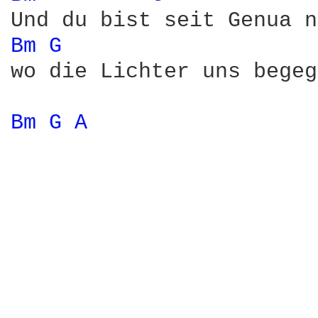
Bm 
G 
wo die Lichter uns begeg
Bm 
G 
A 