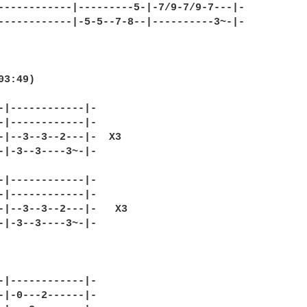
------------|---------5-|-7/9-7/9-7---|-

------------|-5-5--7-8--|----------3~-|-

3:49)

-|------------|-

-|------------|-

-|--3--3--2---|-  X3

-|-3--3----3~-|-

-|------------|-

-|------------|-

-|--3--3--2---|-   X3 

-|-3--3----3~-|-

-|------------|-                     

-|-0---2------|-
