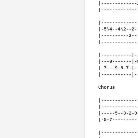
|-------------
|-------------
|-------------
|-5\4--4\2--2-
|----------2--
|-------------
|-----------|-
|---9-------|-
|-7---9-8-7-|-
|-----------|-
Chorus

|-------------
|-------------
|-----5--3-2-0
|-5-7---------
|-------------