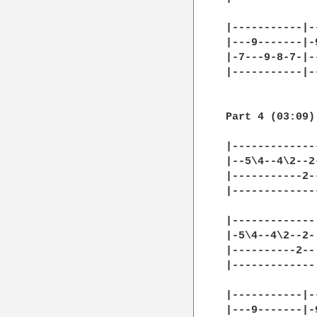
|-----------|-
|---9-------|-
|-7---9-8-7-|-
|-----------|-
Part 4 (03:09)

|-------------
|--5\4--4\2--2
|-----------2-
|-------------
|-------------
|-5\4--4\2--2-
|----------2--
|-------------
|-----------|-
|---9-------|-