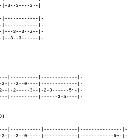
-|-3--3----3~-|

-|------------|-

-|------------|-

-|---3--3--2--|-

-|--3--3------|-

---|----------|-------------|-

-2-|--2--0----|-------------|-

2--|-2-----3--|-2-3------5~-|-

---|----------|------3-5----|-             

)

---|-----------|------------|---------------|-

-2-|--2--0-----|------------|------------5~-|-
