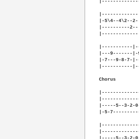
|-------------
|-------------
|-5\4--4\2--2-
|----------2--
|-------------
|-----------|-
|---9-------|-
|-7---9-8-7-|-
|-----------|-
Chorus 

|-------------
|-------------
|-----5--3-2-0
|-5-7---------
|-------------
|-------------
|-----5--3-2-0