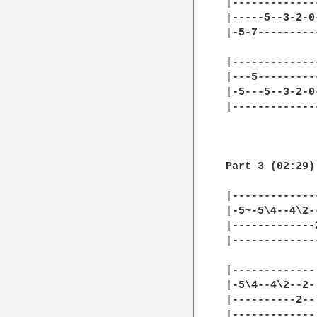
|-------------
|-----5--3-2-0
|-5-7---------
|-------------
|---5---------
|-5---5--3-2-0
|-------------
Part 3 (02:29)
|-------------
|-5~-5\4--4\2-
|-------------
|-------------
|-------------
|-5\4--4\2--2-
|----------2--
|-------------