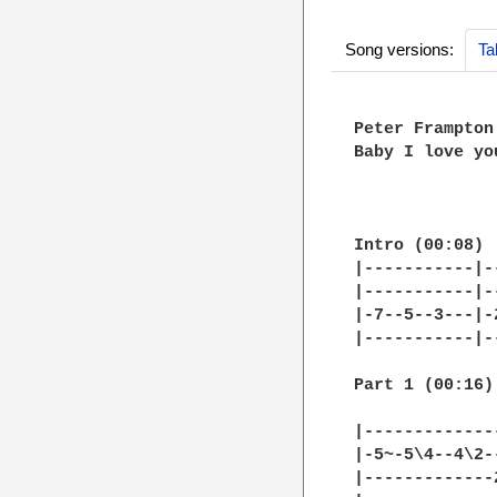
Song versions:
Ta
Peter Frampton
Baby I love you
Intro (00:08)

|-----------|-
|-----------|-
|-7--5--3---|-
|-----------|-
Part 1 (00:16)

|-------------
|-5~-5\4--4\2-
|-------------