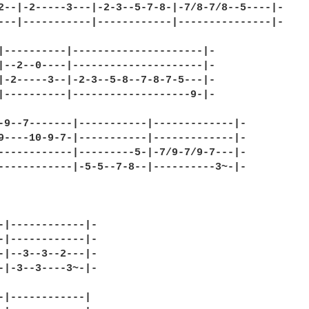
2--|-2-----3---|-2-3--5-7-8-|-7/8-7/8--5----|-

---|-----------|------------|---------------|-

|----------|---------------------|-

|--2--0----|---------------------|-

|-2-----3--|-2-3--5-8--7-8-7-5---|-                
|----------|-------------------9-|-

-9--7-------|-----------|-------------|-

9----10-9-7-|-----------|-------------|-

------------|---------5-|-7/9-7/9-7---|-

------------|-5-5--7-8--|----------3~-|-

-|------------|-

-|------------|-

-|--3--3--2---|-

-|-3--3----3~-|-

-|------------|
