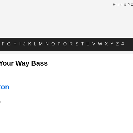
»
Home
P
F
G
H
I
J
K
L
M
N
O
P
Q
R
S
T
U
V
W
X
Y
Z
#
 Your Way Bass
ton