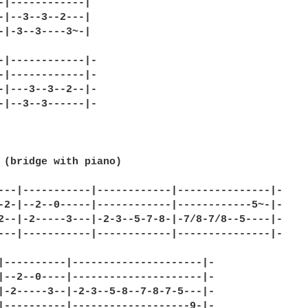
-|------------|

-|--3--3--2---|

-|-3--3----3~-|                  

-|------------|-

-|------------|-

-|---3--3--2--|-

-|--3--3------|-

 (bridge with piano)

---|-----------|------------|---------------|-

-2-|--2--0-----|------------|------------5~-|-

2--|-2-----3---|-2-3--5-7-8-|-7/8-7/8--5----|-

---|-----------|------------|---------------|-

|----------|---------------------|-

|--2--0----|---------------------|-

|-2-----3--|-2-3--5-8--7-8-7-5---|-

|----------|-------------------9-|-                