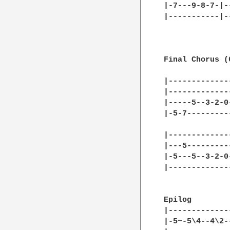
|-7---9-8-7-|-
|-----------|-
Final Chorus (0
|-------------
|-------------
|-----5--3-2-0
|-5-7---------
|-------------
|---5---------
|-5---5--3-2-0
|-------------
Epilog

|-------------
|-5~-5\4--4\2-