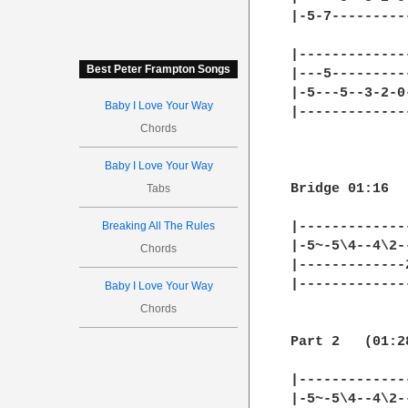
|-5-7---------
|-------------
Best Peter Frampton Songs
|---5---------
|-5---5--3-2-0
Baby I Love Your Way
|-------------
Chords
Baby I Love Your Way
Bridge 01:16

Tabs
Breaking All The Rules
|-------------
|-5~-5\4--4\2-
Chords
|-------------
|-------------
Baby I Love Your Way
Chords
Part 2   (01:28
|-------------
|-5~-5\4--4\2-