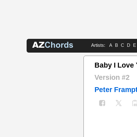
Artists:
A
B
C
D
E
Baby I Love
Version #2
Peter Framp