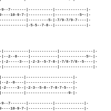
-9--7-------|-----------|--------------|-

9----10-9-7-|-----------|-----------5~-|-

------------|---------5-|-7/9-7/9-7----|-

------------|-5-5--7-8--|--------------|-

-|-----------|------------|---------------|-

-|--2--0-----|------------|------------5~-|-

-|-2-----3---|-2-3--5-7-8-|-7/8-7/8--5----|-

-|-----------|------------|---------------|-

|----------|---------------------|-

|--2--0----|---------------------|-

|-2-----3--|-2-3--5-8--7-8-7-5---|-                
|----------|-------------------9-|-

-9--7-------|-----------|-------------|-

9----10-9-7-|-----------|-------------|-
