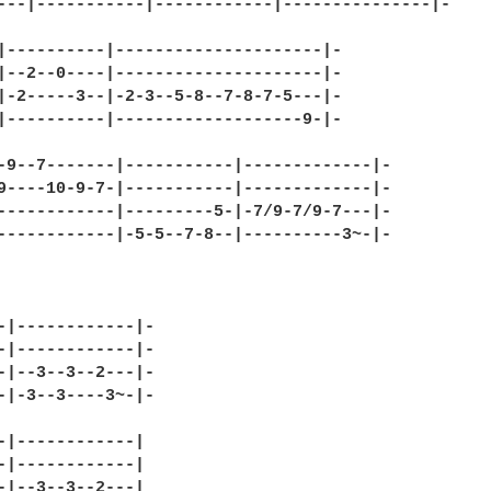
---|-----------|------------|---------------|-

|----------|---------------------|-

|--2--0----|---------------------|-

|-2-----3--|-2-3--5-8--7-8-7-5---|-

|----------|-------------------9-|-                
-9--7-------|-----------|-------------|-

9----10-9-7-|-----------|-------------|-

------------|---------5-|-7/9-7/9-7---|-

------------|-5-5--7-8--|----------3~-|-

-|------------|-

-|------------|-

-|--3--3--2---|-

-|-3--3----3~-|-

-|------------|

-|------------|

-|--3--3--2---|
