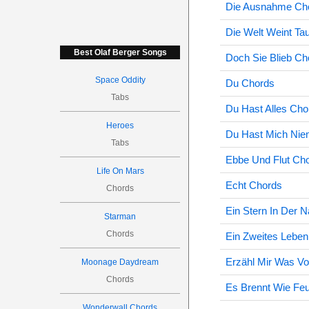
Die Ausnahme Ch
Die Welt Weint Ta
Best Olaf Berger Songs
Doch Sie Blieb Ch
Space Oddity
Du Chords
Tabs
Du Hast Alles Cho
Heroes
Du Hast Mich Nie
Tabs
Ebbe Und Flut Ch
Life On Mars
Echt Chords
Chords
Ein Stern In Der 
Starman
Chords
Ein Zweites Lebe
Erzähl Mir Was Vo
Moonage Daydream
Chords
Es Brennt Wie Fe
Wonderwall Chords