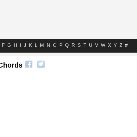
F
G
H
I
J
K
L
M
N
O
P
Q
R
S
T
U
V
W
X
Y
Z
#
 Chords