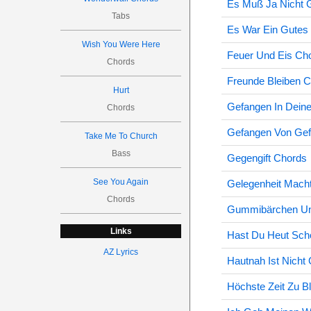
Es Muß Ja Nicht G
Tabs
Es War Ein Gutes
Wish You Were Here
Feuer Und Eis Ch
Chords
Freunde Bleiben 
Hurt
Gefangen In Dein
Chords
Gefangen Von Gef
Take Me To Church
Bass
Gegengift Chords
See You Again
Gelegenheit Mach
Chords
Gummibärchen Und
Links
Hast Du Heut Sch
AZ Lyrics
Hautnah Ist Nicht
Höchste Zeit Zu B