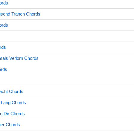
ords
usend Tränen Chords
ords
rds
mals Verlorn Chords
ords
Nacht Chords
n Lang Chords
n Dir Chords
uer Chords