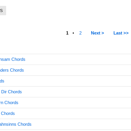
S
1
2
Next >
Last >>
insam Chords
nders Chords
rds
u Dir Chords
rn Chords
t Chords
hnsinns Chords