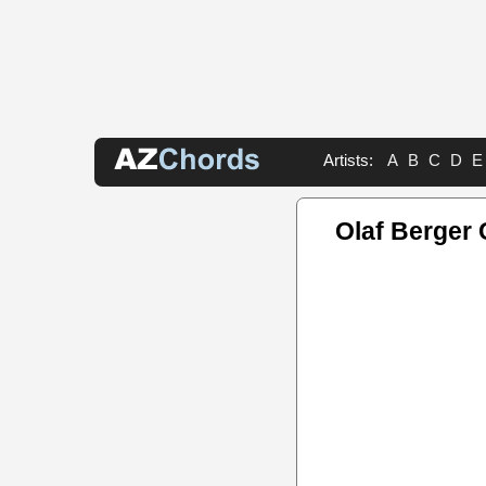
Artists:
A
B
C
D
E
Olaf Berger