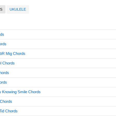
S
UKULELE
rds
ords
FöR Mig Chords
l Chords
Chords
hords
w Knowing Smile Chords
 Chords
Tid Chords