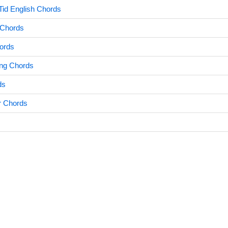
id English Chords
 Chords
ords
ing Chords
ds
r Chords