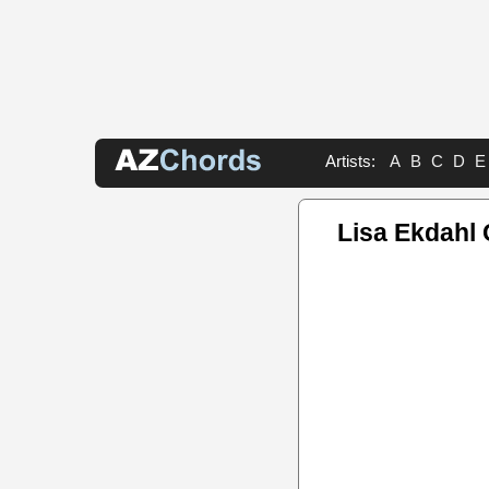
Artists:
A
B
C
D
E
Lisa Ekdahl