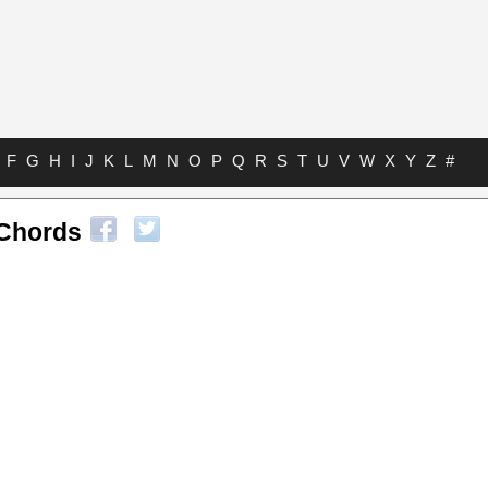
F
G
H
I
J
K
L
M
N
O
P
Q
R
S
T
U
V
W
X
Y
Z
#
 Chords