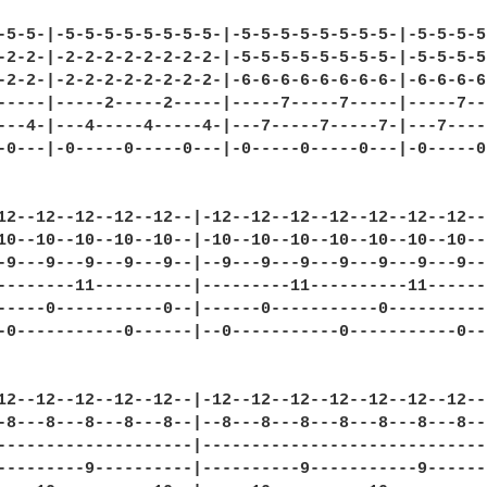
-5-5-|-5-5-5-5-5-5-5-5-|-5-5-5-5-5-5-5-5-|-5-5-5-5
-2-2-|-2-2-2-2-2-2-2-2-|-5-5-5-5-5-5-5-5-|-5-5-5-5
-2-2-|-2-2-2-2-2-2-2-2-|-6-6-6-6-6-6-6-6-|-6-6-6-6
-----|-----2-----2-----|-----7-----7-----|-----7--
---4-|---4-----4-----4-|---7-----7-----7-|---7----
-0---|-0-----0-----0---|-0-----0-----0---|-0-----0
12--12--12--12--12--|-12--12--12--12--12--12--12--1
10--10--10--10--10--|-10--10--10--10--10--10--10--1
-9---9---9---9---9--|--9---9---9---9---9---9---9---
--------11----------|---------11----------11-------
-----0-----------0--|------0-----------0-----------
-0-----------0------|--0-----------0-----------0---
12--12--12--12--12--|-12--12--12--12--12--12--12--1
-8---8---8---8---8--|--8---8---8---8---8---8---8---
--------------------|------------------------------
---------9----------|----------9-----------9-------