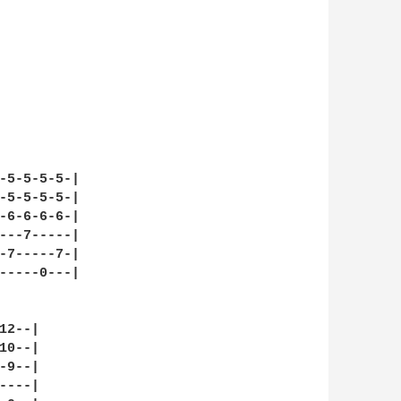
-5-5-5-5-|

-5-5-5-5-|

-6-6-6-6-|

---7-----|

-7-----7-|

-----0---|

2--|

0--|

9--|

---|
