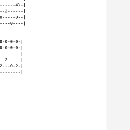
------4\-|

--2------|

0-----0--|

----0----|

0-0-0-0-|

0-0-0-0-|

--------|

--2-----|

2---0-2-|

--------|
