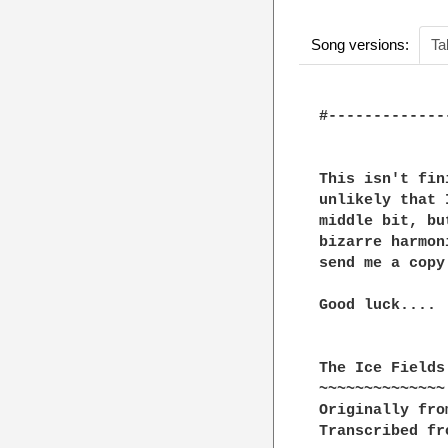
Song versions:
Ta
#-------------
This isn't fin
unlikely that 
middle bit, bu
bizarre harmon
send me a copy!
Good luck....

The Ice Fields
~~~~~~~~~~~~~~

Originally fro
Transcribed fr