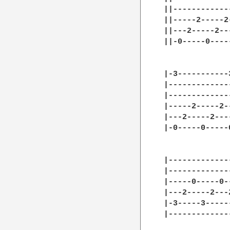
||------------
||-----2-----2
||---2-----2--
||-0-----0----
|-3-----------
|-------------
|-------------
|-----2-----2-
|---2-----2---
|-0-----0-----
|-------------
|-------------
|-----0-----0-
|---2-----2---
|-3-----3-----
|-------------