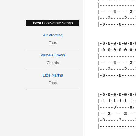
|-------------
|-----2-----2-
|---2-----2---
Best Leo Kottke Songs
|-0-----0-----
Air Proofing
Tabs
|-0-0-0-0-0-0-
|-0-0-0-0-0-0-
Pamela Brown
|-------------
|-----2-----2-
Chords
|---2-----2---
Little Martha
|-0-----0-----
Tabs
|-0-0-0-0-0-0-
|-1-1-1-1-1-1-
|-----0-----0-
|---2-----2---
|-3-----3-----
|-------------