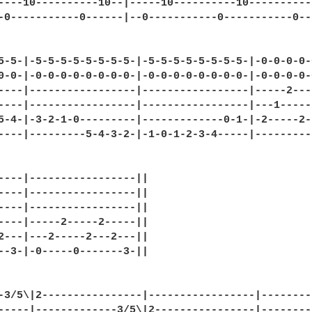
----10----------10--|-----10----------10----------1
-0-----------0------|--0-----------0-----------0---
5-5-|-5-5-5-5-5-5-5-5-|-5-5-5-5-5-5-5-5-|-0-0-0-0-
0-0-|-0-0-0-0-0-0-0-0-|-0-0-0-0-0-0-0-0-|-0-0-0-0-
----|-----------------|-----------------|-----2---
----|-----------------|-----------------|---1-----
5-4-|-3-2-1-0---------|-------------0-1-|-2-----2-
----|---------5-4-3-2-|-1-0-1-2-3-4-----|---------
----|-----------------||

----|-----------------||

----|-----------------||

----|-----2-----2-----||

2---|---2-----2---2---||

--3-|-0-----0-------3-||

-3/5\|2----------------|-----------------|--------
-----|-------------3/5\|2----------------|--------