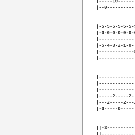
|-----10------
|--0----------
|-5-5-5-5-5-5-
|-0-0-0-0-0-0-
|-------------
|-5-4-3-2-1-0-
|-------------
|-------------
|-------------
|-------------
|-------------
|-----2-----2-
|---2-----2---
|-0-----0-----
||-3----------
||------------