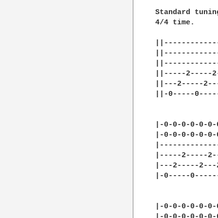
Standard tuning
4/4 time.

||------------
||------------
||------------
||-----2-----2
||---2-----2--
||-0-----0----
|-0-0-0-0-0-0-
|-0-0-0-0-0-0-
|-------------
|-----2-----2-
|---2-----2---
|-0-----0-----
|-0-0-0-0-0-0-
|-0-0-0-0-0-0-