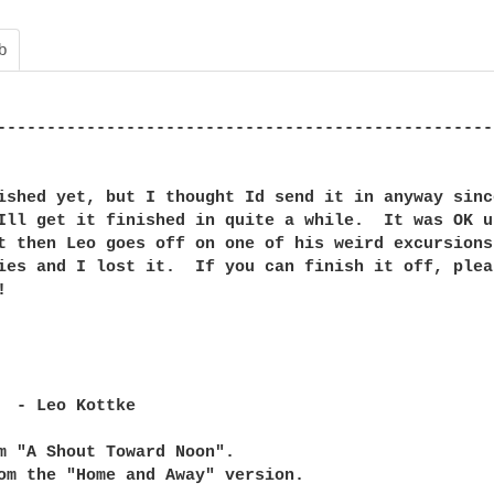
b
--------------------------------------------------
ished yet, but I thought Id send it in anyway since
Ill get it finished in quite a while.  It was OK u
t then Leo goes off on one of his weird excursions
ies and I lost it.  If you can finish it off, plea


  - Leo Kottke

m "A Shout Toward Noon".

om the "Home and Away" version.
