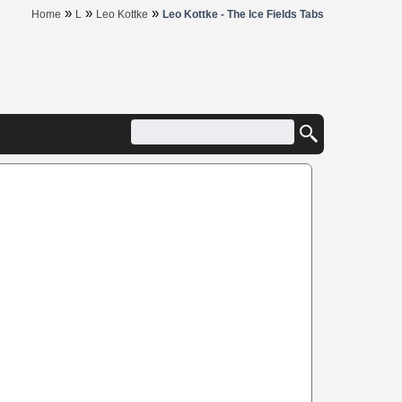
»
»
»
Home
L
Leo Kottke
Leo Kottke - The Ice Fields Tabs