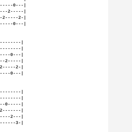
-----0---|

---2-----|

-2-----2-|

-----0---|

--------|

--------|

----0---|

--2-----|

2-----2-|

----0---|

--------|

--------|

--0-----|

2-------|

----2---|

------3-|
