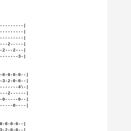
---------|

---------|

---------|

---2-----|

-2---2---|

-------3-|

-0-0-0-0--|

-3-2-0-0--|

-------4\-|

---2------|

-0-----0--|

-----0----|

0-0-0-0--|

3-2-0-0--|
