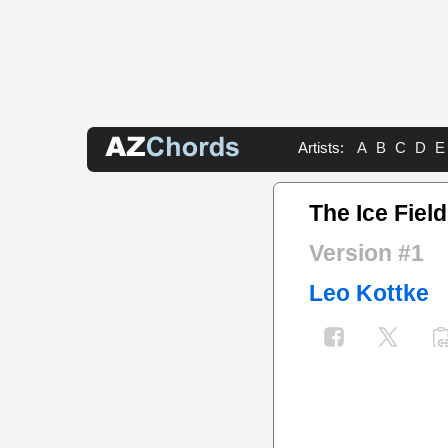
Artists:
A
B
C
D
E
The Ice Fiel
Version #1
Leo Kottke