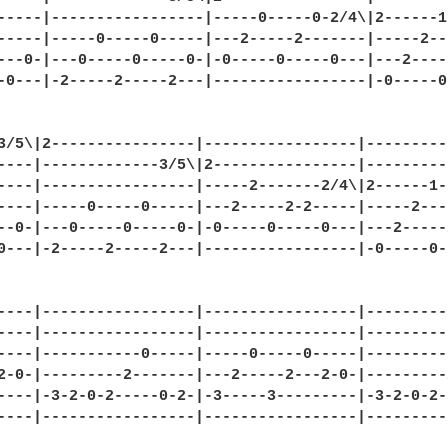
-----|-----------------|-----0-----0-2/4\|2------1
-----|-----0-----0-----|---2-----2-------|-----2--
---0-|---0-----0-----0-|-0-----0-----0---|---2----
-0---|-2-----2-----2---|-----------------|-0-----0
3/5\|2----------------|-----------------|---------
----|-------------3/5\|2----------------|---------
----|-----------------|-----2-------2/4\|2------1-
----|-----0-----0-----|---2-----2-2-----|-----2---
--0-|---0-----0-----0-|-0-----0-----0---|---2-----
0---|-2-----2-----2---|-----------------|-0-----0-
----|-----------------|-----------------|---------
----|-----------------|-----------------|---------
----|-----------0-----|-----0-----0-----|---------
2-0-|---------2-------|---2-----2---2-0-|---------
----|-3-2-0-2-----0-2-|-3-----3---------|-3-2-0-2-
----|-----------------|-----------------|---------