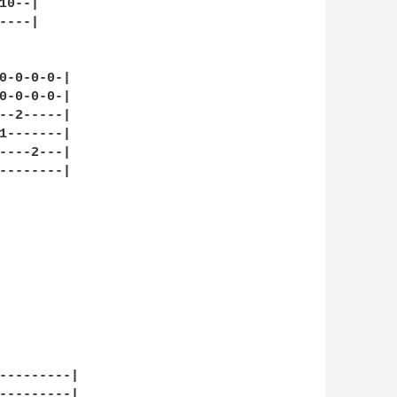
0--|

---|

0-0-0-0-|

0-0-0-0-|

--2-----|

1-------|

----2---|

--------|

---------|

---------|
