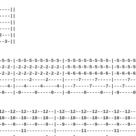
---||

---||

---||

---||

---||

-3-||

-5-5-|-5-5-5-5-5-5-5-5-|-5-5-5-5-5-5-5-5-|-5-5-5-5
-2-2-|-2-2-2-2-2-2-2-2-|-5-5-5-5-5-5-5-5-|-5-5-5-5
-2-2-|-2-2-2-2-2-2-2-2-|-6-6-6-6-6-6-6-6-|-6-6-6-6
-----|-----2-----2-----|-----7-----7-----|-----7--
---4-|---4-----4-----4-|---7-----7-----7-|---7----
-0---|-0-----0-----0---|-0-----0-----0---|-0-----0
12--12--12--12--12--|-12--12--12--12--12--12--12--1
10--10--10--10--10--|-10--10--10--10--10--10--10--1
-9---9---9---9---9--|--9---9---9---9---9---9---9---
--------11----------|---------11----------11-------