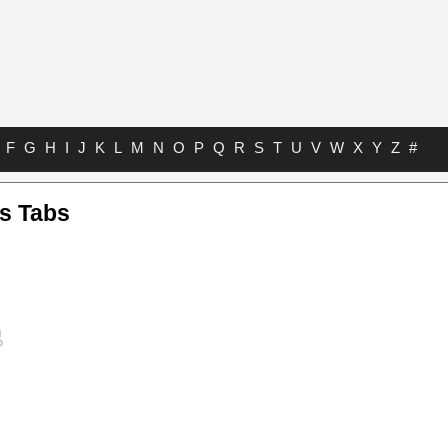
F
G
H
I
J
K
L
M
N
O
P
Q
R
S
T
U
V
W
X
Y
Z
#
ds Tabs