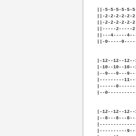
||-5-5-5-5-5-5
||-2-2-2-2-2-2
||-2-2-2-2-2-2
||-----2-----2
||---4-----4--
||-0-----0----
|-12--12--12--
|-10--10--10--
|--9---9---9--
|---------11--
|------0------
|--0----------
|-12--12--12--
|--8---8---8--
|-------------
|----------9--