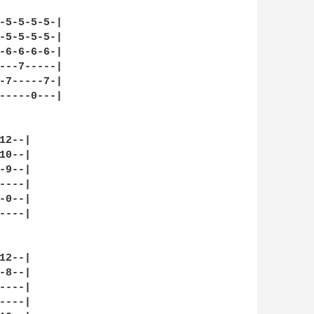
-5-5-5-5-|

-5-5-5-5-|

-6-6-6-6-|

---7-----|

-7-----7-|

-----0---|

2--|

0--|

9--|

---|

0--|

---|

2--|

8--|

---|

---|
