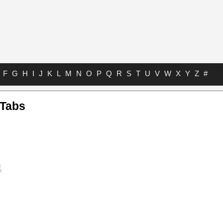
F
G
H
I
J
K
L
M
N
O
P
Q
R
S
T
U
V
W
X
Y
Z
#
 Tabs