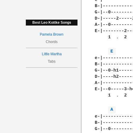
B-|-----------
G-|--0--------
D-|-----2-----
Best Leo Kottke Songs
A-|--0--------
E-|--------2--
Pamela Brown
     1  .  2  
Chords
E 
Little Martha
e-|-----------
Tabs
B-|-----------
G-|--0-h1-----
D-|----h2-----
A-|-----------
E-|--0-----3-h
     1  .  2  
A 
e-|-----------
B-|-----------
G-|--0--------