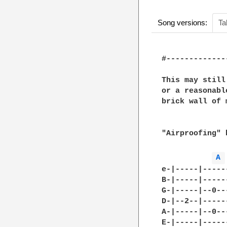
Song versions:
Ta
#-------------
This may still
or a reasonabl
brick wall of 
"Airproofing" 
A 
e-|-----|-----
B-|-----|-----
G-|-----|--0--
D-|--2--|-----
A-|-----|--0--
E-|-----|-----