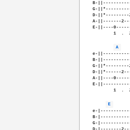
B-||----------
G-||*---------
D-||*---------
A-||-------2--
E-||----0-----
        1  .  
A 
e-||----------
B-||----------
G-||*---------
D-||*------2--
A-||----0-----
E-||----------
        1  .  
E 
e-|-----------
B-|-----------
G-|-----------
D-|--------2--