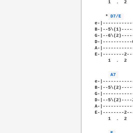
     1  .  2  
    *
D7/E 
e-|-----------
B-|--5\(1)----
G-|--6\(2)----
D-|-----------
A-|-----------
E-|--------2--
     1  .  2  
A7 
e-|-----------
B-|--5\(2)----
G-|-----------
D-|--5\(2)----
A-|-----------
E-|--------2--
     1  .  2  