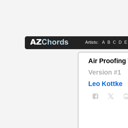
Artists:
A
B
C
D
E
Air Proofing
Version #1
Leo Kottke