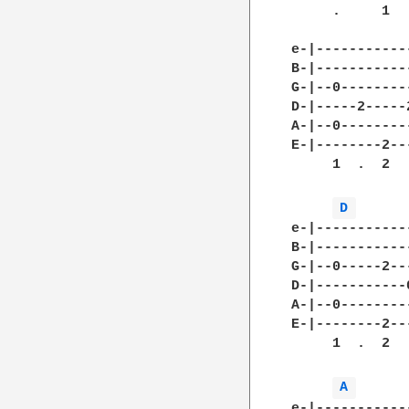
     .     1  
e-|-----------
B-|-----------
G-|--0--------
D-|-----2-----
A-|--0--------
E-|--------2--
     1  .  2  
D 
e-|-----------
B-|-----------
G-|--0-----2--
D-|-----------
A-|--0--------
E-|--------2--
     1  .  2  
A 
e-|-----------