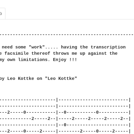
b
--------------------------------------------------
 need some "work"..... having the transcription

e facsimile thereof throws me up against the

my own limitations. Enjoy !!!

by Leo Kottke on "Leo Kottke"

---------------------|--------------------------|

---------------------|--------------------------|

---2-----0-----------|--0-----------0-----------|

------------2-----2--|-----2-----2-----2-----2--|

---------------------|--0-----------------------|

---2-----0-----2-----|--------2-----0-----2-----|
