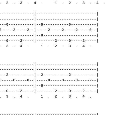
.  2  .  3  .  4  .     1  .  2  .  3  .  4  .

---------------|--------------------------|

---------------|--------------------------|

---0-----------|--0-----------0-----------|

2-----2-----2--|-----2-----2-----2-----0--|

---------------|--0-----------------------|

---0-----2-----|--------2-----0-----2-----|

.  3  .  4  .     1  .  2  .  3  .  4  .

---------------|--------------------------|

---------------|--------------------------|

---2-----------|--2-----------2-----------|

0-----0-----0--|-----0-----0-----0-----2--|

---------------|--0-----------------------|

---0-----2-----|--------2-----0-----2-----|

.  3  .  4  .     1  .  2  .  3  .  4  .

---------------|--------------------------|
