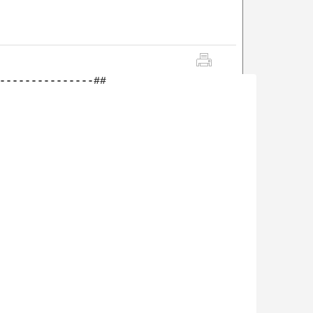
---------------##
