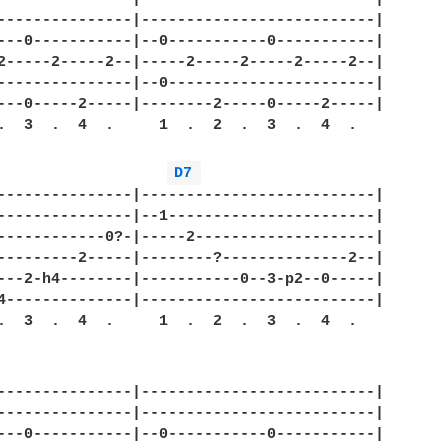
---------------|--------------------------|

---0-----------|--0-----------0-----------|

2-----2-----2--|-----2-----2-----2-----2--|

---------------|--0-----------------------|

---0-----2-----|--------2-----0-----2-----|

.  3  .  4  .     1  .  2  .  3  .  4  .

D7 
---------------|--------------------------|

---------------|--1-----------------------|

------------0?-|-----2--------------------|

---------2-----|--------?--------------2--|

---2-h4--------|-----------0--3-p2--0-----|

4--------------|--------------------------|

.  3  .  4  .     1  .  2  .  3  .  4  .

---------------|--------------------------|

---------------|--------------------------|

---0-----------|--0-----------0-----------|
