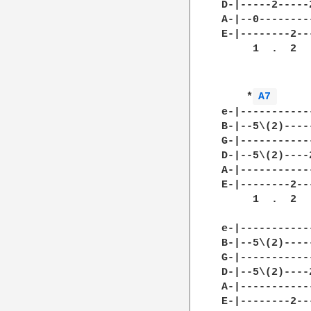
D-|-----2-----
A-|--0--------
E-|--------2--
     1  .  2  
    *
A7 
e-|-----------
B-|--5\(2)----
G-|-----------
D-|--5\(2)----
A-|-----------
E-|--------2--
     1  .  2  
e-|-----------
B-|--5\(2)----
G-|-----------
D-|--5\(2)----
A-|-----------
E-|--------2--