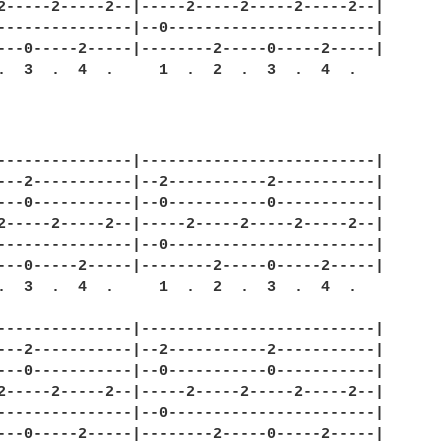
2-----2-----2--|-----2-----2-----2-----2--|

---------------|--0-----------------------|

---0-----2-----|--------2-----0-----2-----|

.  3  .  4  .     1  .  2  .  3  .  4  .

---------------|--------------------------|

---2-----------|--2-----------2-----------|

---0-----------|--0-----------0-----------|

2-----2-----2--|-----2-----2-----2-----2--|

---------------|--0-----------------------|

---0-----2-----|--------2-----0-----2-----|

.  3  .  4  .     1  .  2  .  3  .  4  .

---------------|--------------------------|

---2-----------|--2-----------2-----------|

---0-----------|--0-----------0-----------|

2-----2-----2--|-----2-----2-----2-----2--|

---------------|--0-----------------------|

---0-----2-----|--------2-----0-----2-----|
