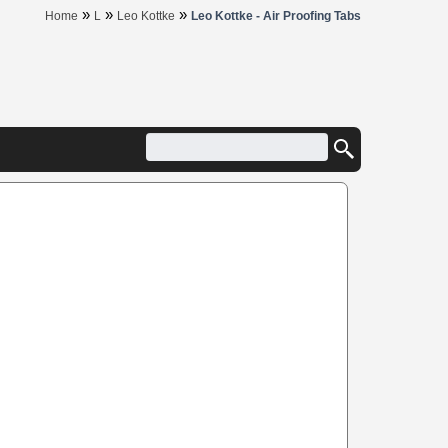
»
»
»
Home
L
Leo Kottke
Leo Kottke - Air Proofing Tabs