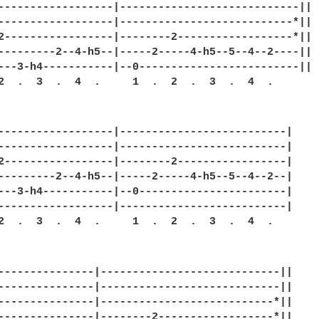
------------------|----------------------------||

------------------|---------------------------*||

2-----------------|--------2------------------*||

---------2--4-h5--|-----2-----4-h5--5--4--2----||

---3-h4-----------|--0-------------------------||

2  .  3  .  4  .     1  .  2  .  3  .  4  .

------------------|--------------------------|

------------------|--------------------------|

2-----------------|--------2-----------------|

---------2--4-h5--|-----2-----4-h5--5--4--2--|

---3-h4-----------|--0-----------------------|

------------------|--------------------------|

2  .  3  .  4  .     1  .  2  .  3  .  4  .

---------------|----------------------------||

---------------|----------------------------||

---------------|---------------------------*||

---------------|--------2------------------*||
