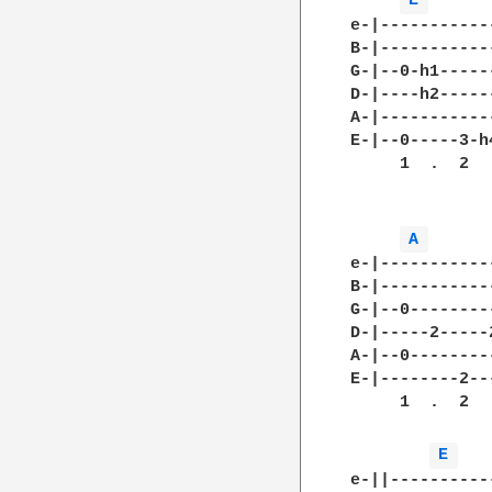
E 
e-|-----------
B-|-----------
G-|--0-h1-----
D-|----h2-----
A-|-----------
E-|--0-----3-h
     1  .  2  
A 
e-|-----------
B-|-----------
G-|--0--------
D-|-----2-----
A-|--0--------
E-|--------2--
     1  .  2  
E 
e-||----------