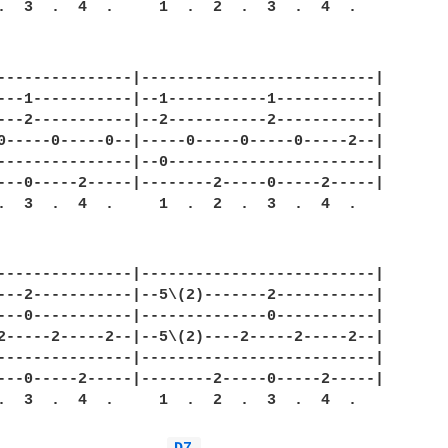
.  3  .  4  .     1  .  2  .  3  .  4  .

---------------|--------------------------|

---1-----------|--1-----------1-----------|

---2-----------|--2-----------2-----------|

0-----0-----0--|-----0-----0-----0-----2--|

---------------|--0-----------------------|

---0-----2-----|--------2-----0-----2-----|

.  3  .  4  .     1  .  2  .  3  .  4  .

---------------|--------------------------|

---2-----------|--5\(2)-------2-----------|

---0-----------|--------------0-----------|

2-----2-----2--|--5\(2)----2-----2-----2--|

---------------|--------------------------|

---0-----2-----|--------2-----0-----2-----|

.  3  .  4  .     1  .  2  .  3  .  4  .
