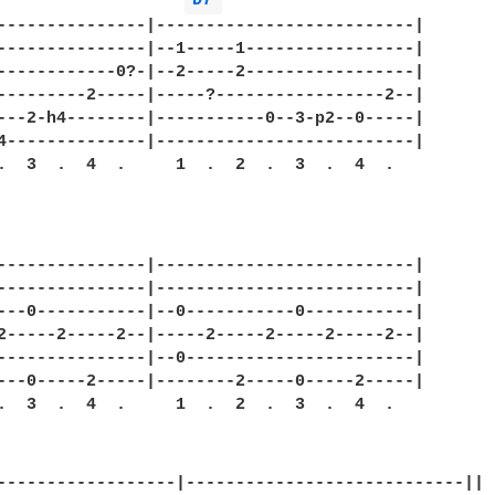
D7 
---------------|--------------------------|

---------------|--1-----1-----------------|

------------0?-|--2-----2-----------------|

---------2-----|-----?-----------------2--|

---2-h4--------|-----------0--3-p2--0-----|

4--------------|--------------------------|

.  3  .  4  .     1  .  2  .  3  .  4  .

---------------|--------------------------|

---------------|--------------------------|

---0-----------|--0-----------0-----------|

2-----2-----2--|-----2-----2-----2-----2--|

---------------|--0-----------------------|

---0-----2-----|--------2-----0-----2-----|

.  3  .  4  .     1  .  2  .  3  .  4  .

------------------|----------------------------||
