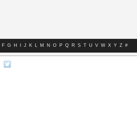
F
G
H
I
J
K
L
M
N
O
P
Q
R
S
T
U
V
W
X
Y
Z
#