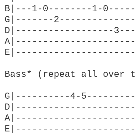
B|---1-0--------1-0-----
G|-------2--------------
D|------------------3---
A|----------------------
E|----------------------
Bass* (repeat all over t
G|----------4-5---------
D|----------------------
A|----------------------
E|----------------------