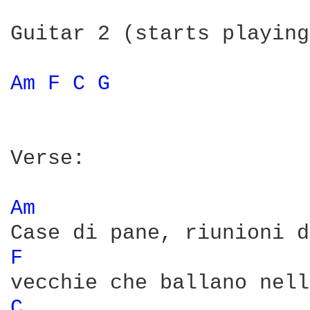
Guitar 2 (starts playing
Am 
F 
C 
G 
Verse:

Am 
F 
C 