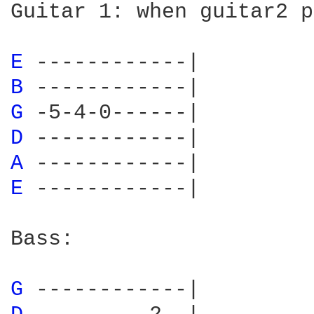
Guitar 1: when guitar2 p
E 
B 
G 
D 
A 
E 
------------|

Bass:

G 