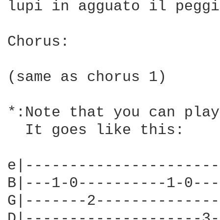
lupi in agguato il peggi
Chorus:

(same as chorus 1)

*:Note that you can play
  It goes like this:

e|----------------------
B|---1-0----------1-0---
G|-------2--------------
D|--------------------3-