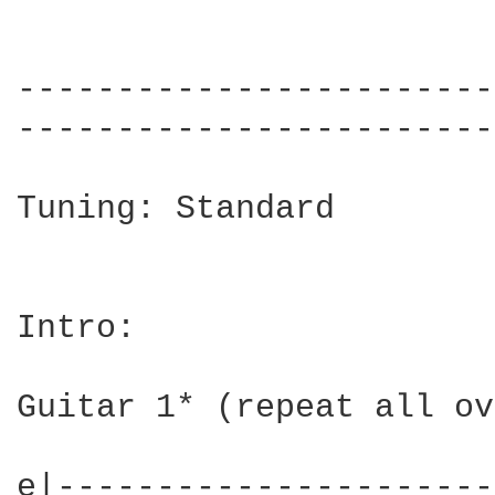
------------------------
------------------------
Tuning: Standard

Intro:

Guitar 1* (repeat all ov
e|----------------------