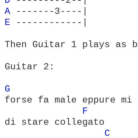
D 
A 
E 
------------|

Then Guitar 1 plays as b
Guitar 2:

G 
forse fa male eppure mi 
F 
di stare collegato

C 