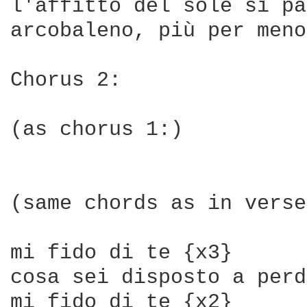
l'affitto del sole si pa
arcobaleno, più per meno
Chorus 2:

(as chorus 1:)

(same chords as in verse
mi fido di te {x3}

cosa sei disposto a perd
mi fido di te {x2}
