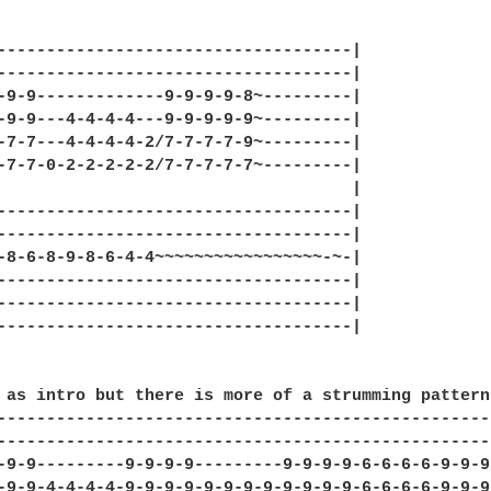
------------------------------------|

------------------------------------|

-9-9-------------9-9-9-9-8~---------|

-9-9---4-4-4-4---9-9-9-9-9~---------|

-7-7---4-4-4-4-2/7-7-7-7-9~---------|

-7-7-0-2-2-2-2-2/7-7-7-7-7~---------|

                                    |

------------------------------------|

------------------------------------|

-8-6-8-9-8-6-4-4~~~~~~~~~~~~~~~~~-~-|

------------------------------------|

------------------------------------|

------------------------------------|

 as intro but there is more of a strumming pattern
--------------------------------------------------
--------------------------------------------------
-9-9---------9-9-9-9---------9-9-9-9-6-6-6-6-9-9-9
-9-9-4-4-4-4-9-9-9-9-9-9-9-9-9-9-9-9-6-6-6-6-9-9-9