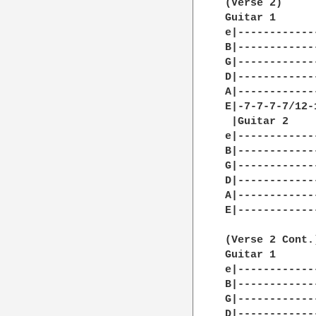
(Verse 2)

Guitar 1

e|------------
B|------------
G|------------
D|------------
A|------------
E|-7-7-7-7/12-
 |Guitar 2    
e|------------
B|------------
G|------------
D|------------
A|------------
E|------------
(Verse 2 Cont.)
Guitar 1

e|------------
B|------------
G|------------
D|------------