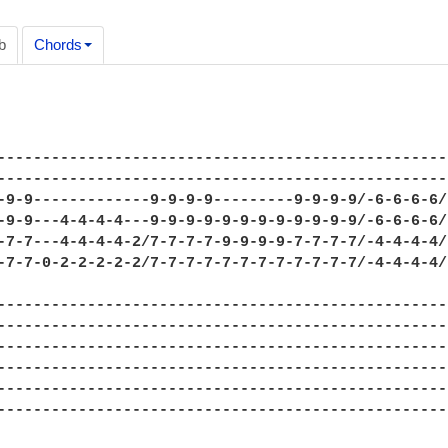
b
Chords
--------------------------------------------------
--------------------------------------------------
-9-9-------------9-9-9-9---------9-9-9-9/-6-6-6-6/
-9-9---4-4-4-4---9-9-9-9-9-9-9-9-9-9-9-9/-6-6-6-6/
-7-7---4-4-4-4-2/7-7-7-7-9-9-9-9-7-7-7-7/-4-4-4-4/
-7-7-0-2-2-2-2-2/7-7-7-7-7-7-7-7-7-7-7-7/-4-4-4-4/
                                                  
--------------------------------------------------
--------------------------------------------------
--------------------------------------------------
--------------------------------------------------
--------------------------------------------------
--------------------------------------------------