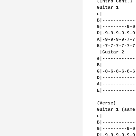
(Intro Cont.)

Guitar 1

e|------------
B|------------
G|---------9-9
D|-9-9-9-9-9-9
A|-9-9-9-9-7-7
E|-7-7-7-7-7-7
 |Guitar 2    
e|------------
B|------------
G|-8-6-8-6-8-6
D|------------
A|------------
E|------------
(Verse)

Guitar 1 (same
e|------------
B|------------
G|---------9-9
D|-9-9-9-9-9-9