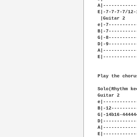
A|------------
E|-7-7-7-7/12-
 |Guitar 2    
e|-7----------
B|-7----------
G|-8----------
D|-9----------
A|------------
E|------------
Play the choru
Solo(Rhythm ke
Guitar 2

e|------------
B|-12---------
G|-14b16-44444
D|------------
A|------------
E|------------