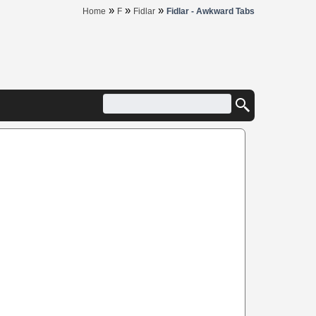
»
»
»
Home
F
Fidlar
Fidlar - Awkward Tabs