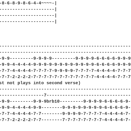
-8-6-8-9-8-6-4-4~~~~-|

---------------------|

---------------------|

---------------------|

---------------------------------------------------
---------------------------------------------------
-9-9---------9-9-9-9---------9-9-9-9-6-6-6-6-9-9-9-
-9-9-4-4-4-4-9-9-9-9-9-9-9-9-9-9-9-9-6-6-6-6-9-9-9-
-7-7-4-4-4-4-7-7-7-7-9-9-9-9-7-7-7-7-4-4-4-4-7-7-7-
-7-7-2-2-2-2-7-7-7-7-7-7-7-7-7-7-7-7-4-4-4-4-7-7-7-
st not plays into second verse)                    
--------------------------------------------------
-----------------7--------------------------------
-9-9---------9-9-9brb10---------9-9-9-9-6-6-6-6-9-
-9-9-4-4-4-4-9-9--------9-9-9-9-9-9-9-9-6-6-6-6-9-
-7-7-4-4-4-4-7-7--------9-9-9-9-7-7-7-7-4-4-4-4-7-
-7-7-2-2-2-2-7-7--------7-7-7-7-7-7-7-7-4-4-4-4-7-