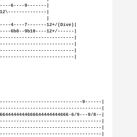
----6----9-------|

12\--------------|

                 |

----4----7-------12+/(Dive)|

----6b8--9b10----12+/------|

---------------------------|

---------------------------|

---------------------------|

---------------------------|

------------------------------9------|

-------------------------------------|

6644444444666644444444666-6/9---9/8--|

-------------------------------------|

-------------------------------------|

-------------------------------------|
