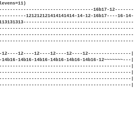
levens=11)

-----------------------------------16b17-12-------
----------121212121414141414-14-12-16b17----16-14-
113131313-----------------------------------------
--------------------------------------------------
--------------------------------------------------
--------------------------------------------------
-12----12----12----12----12----12----------------|

-14b16-14b16-14b16-14b16-14b16-14b16-12~~~~~~~---|

-------------------------------------------------|

-------------------------------------------------|

-------------------------------------------------|
