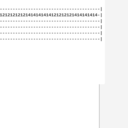
---------------------------------------|

12121212121414141414121212121414141414-|

---------------------------------------|

---------------------------------------|

---------------------------------------|

---------------------------------------|
