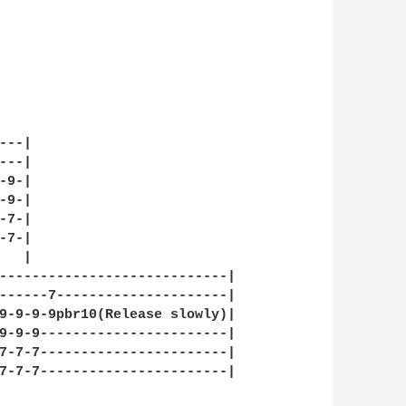
--|

--|

9-|

9-|

7-|

7-|

  |

----------------------------|

------7---------------------|

9-9-9-9pbr10(Release slowly)|

9-9-9-----------------------|

7-7-7-----------------------|

7-7-7-----------------------|
