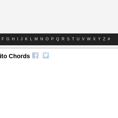
F
G
H
I
J
K
L
M
N
O
P
Q
R
S
T
U
V
W
X
Y
Z
#
nito Chords