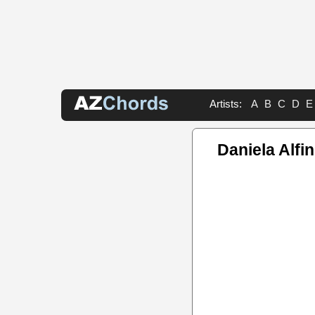
Artists:
A
B
C
D
E
Daniela Alfi