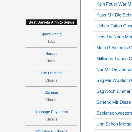
Kein Feuer Wär M
Küss Mir Die Seh
Best Daniela Alfinito Songs
Liebes-Tattoo Cho
Space Oddity
Liegt Da Noch Mei
Tabs
Mein Geheimnis 
Heroes
Millionen Tränen 
Tabs
Nur Mit Dir Chord
Life On Mars
Sag Mir Wo Bist 
Chords
Sag Noch Einmal 
Starman
Chords
Schenk Mir Diese
Moonage Daydream
Seelenschwestern
Chords
Und Schon Morge
Wonderwall Chords