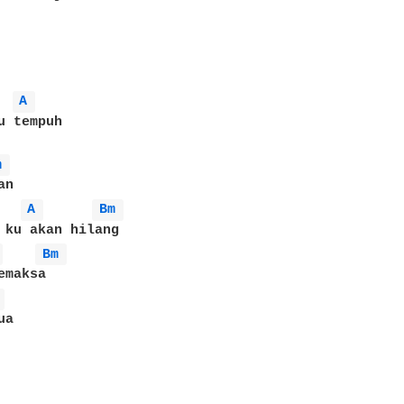
A 
u tempuh

m 
n

A 
Bm 
 ku akan hilang

 
Bm 
maksa

 
a
