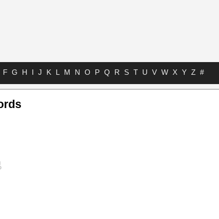
F
G
H
I
J
K
L
M
N
O
P
Q
R
S
T
U
V
W
X
Y
Z
#
ords