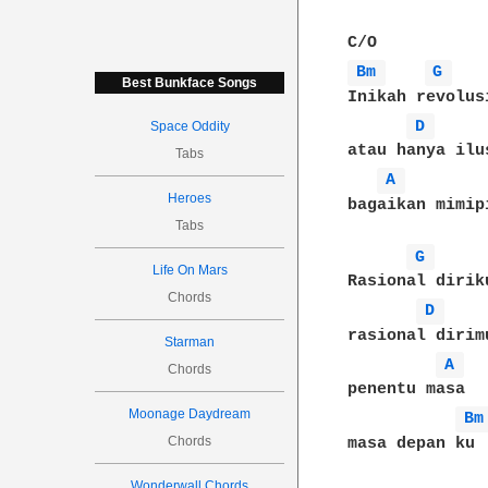
Bm 
G 
Best Bunkface Songs
Inikah revolusi
D 
Space Oddity
atau hanya ilus
Tabs
A 
Heroes
bagaikan mimip
Tabs
G 
Life On Mars
Rasional diriku
Chords
D 
rasional dirimu
Starman
A 
Chords
penentu masa

Moonage Daydream
Bm
Chords
masa depan ku

Wonderwall Chords