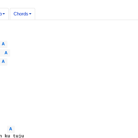
b
Chords
A 
 
A 
A 
A 