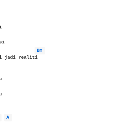


i

Bm 
i jadi realiti





 
A 