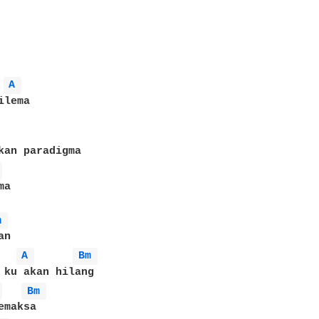
A 
lema

 
a

m 
n

A 
Bm 
 ku akan hilang

 
Bm 
maksa
