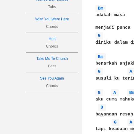
Tabs
Bm 
adakah masa

Wish You Were Here
Chords
G 
Hurt
diriku dalam di
Chords
Bm 
Take Me To Church
Bass
G 
A
susuli ku terim
See You Again
Chords
G 
A 
B
aku cuma mahuka
D 
bayangan resah
G 
A
tapi keadaan me