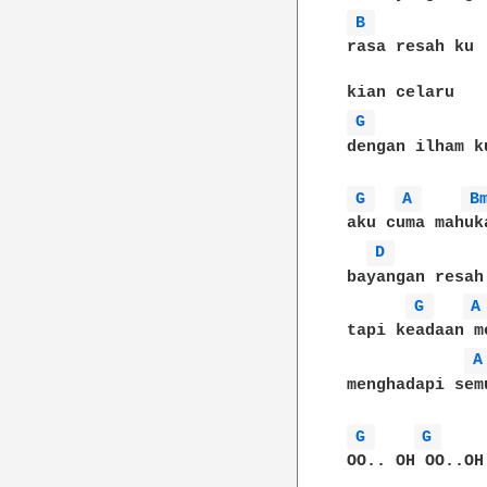
B 
rasa resah ku

G 
dengan ilham k
G 
A 
B
aku cuma mahuka
D 
bayangan resah
G 
A
tapi keadaan me
A
menghadapi semu
G 
G 
OO.. OH OO..OH
