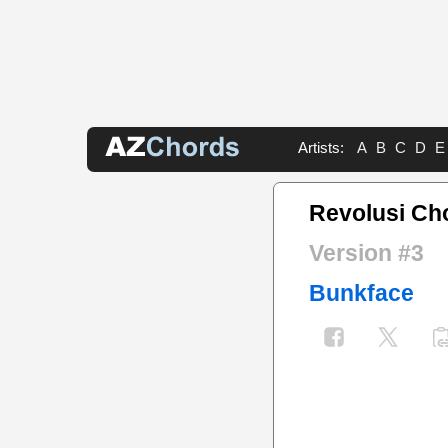
Artists:
A
B
C
D
E
Revolusi Ch
Version #3
Bunkface