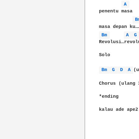
A 
penentu masa

B
Bm 
A 
G
Revolusi…revol
Solo

Bm 
G 
D 
A 
(u
Chorus (ulang 3
*ending

kalau ade ape2