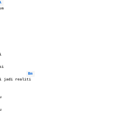
A 
a



i

Bm 
i jadi realiti




