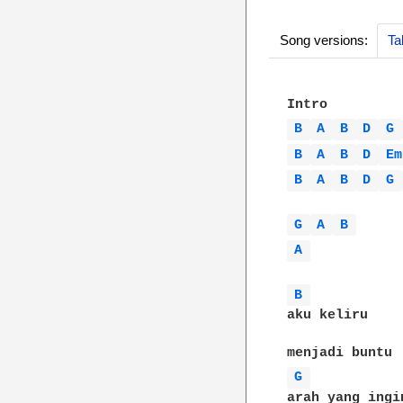
Song versions:
Ta
B 
A 
B 
D 
G 
B 
A 
B 
D 
Em
B 
A 
B 
D 
G 
G 
A 
B 
A 
B 
aku keliru

G 