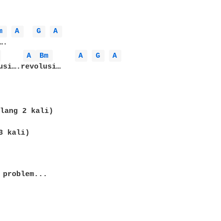
m 
A 
G 
A 
 
A 
Bm 
A 
G 
A 
usi….revolusi…

lang 2 kali)

 kali)

 problem...
