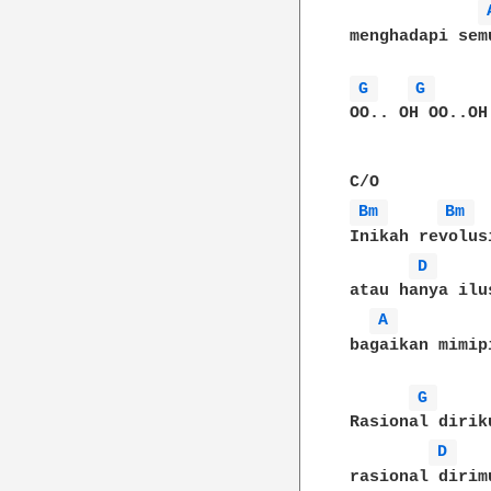
menghadapi semu
G 
G 
OO.. OH OO..OH

Bm 
Bm 
Inikah revolusi
D 
atau hanya ilus
A 
bagaikan mimip
G 
Rasional diriku
D 
rasional dirimu