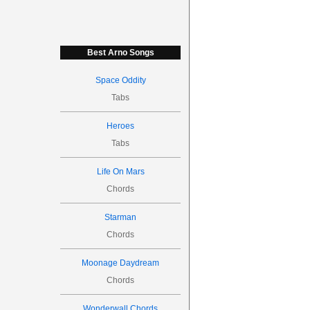
Best Arno Songs
Space Oddity
Tabs
Heroes
Tabs
Life On Mars
Chords
Starman
Chords
Moonage Daydream
Chords
Wonderwall Chords