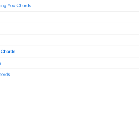
ing You Chords
s Chords
s
hords