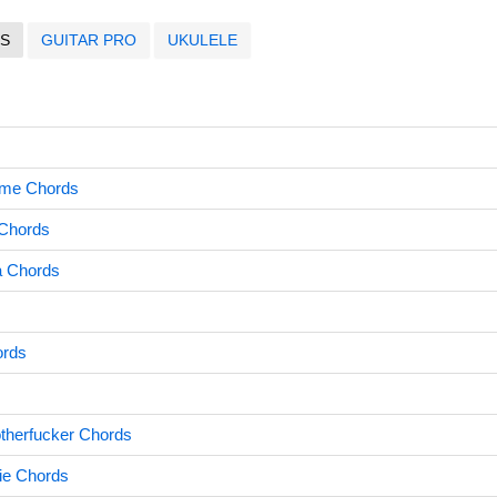
S
GUITAR PRO
UKULELE
rme Chords
 Chords
a Chords
rds
therfucker Chords
ie Chords