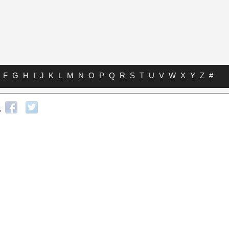
F
G
H
I
J
K
L
M
N
O
P
Q
R
S
T
U
V
W
X
Y
Z
#
s