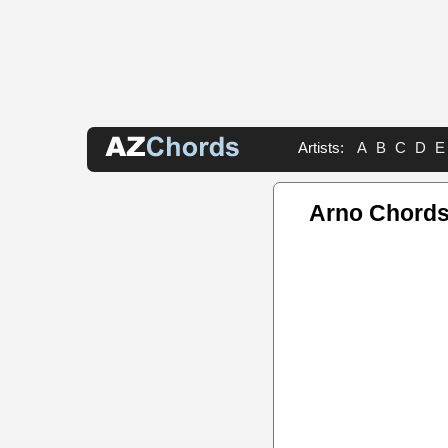
Artists:
A
B
C
D
E
Arno Chord