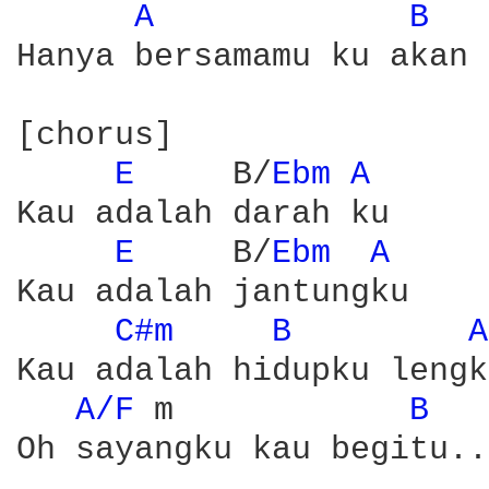
A 
B 
Hanya bersamamu ku akan 
[chorus]

E 
    B/
Ebm 
A 
Kau adalah darah ku

E 
    B/
Ebm 
A 
Kau adalah jantungku

C#m 
B 
A
Kau adalah hidupku lengk
A/F 
m            
B 
Oh sayangku kau begitu..