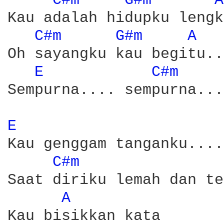
C#m 
G#m 
A
Kau adalah hidupku lengk
C#m 
G#m 
A 
Oh sayangku kau begitu..
E 
C#m 
Sempurna.... sempurna....
E 
Kau genggam tanganku....

C#m 
Saat diriku lemah dan te
A 
Kau bisikkan kata 
