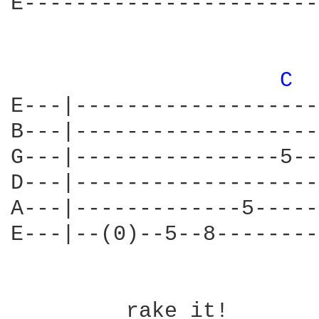
E-----------------------
C 
E---|-------------------
B---|-------------------
G---|----------------5--
D---|-------------------
A---|-------------5-----
E---|--(0)--5--8--------
         rake it!       