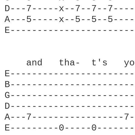
D---7-----x--7--7--7----
A---5-----x--5--5--5----
E-----------------------
    and   tha-  t's   yo
E-----------------------
B-----------------------
G-----------------------
D-----------------------
A---7-----------------7-
E---------0-----0-------