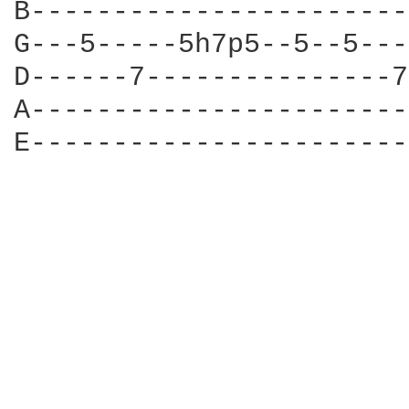
B-----------------------
G---5-----5h7p5--5--5---
D------7---------------7
A-----------------------
E-----------------------