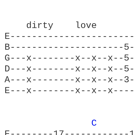
    dirty    love       
E-----------------------
B---------------------5-
G---x--------x--x--x--5-
D---x--------x--x--x--5-
A---x--------x--x--x--3-
E---x--------x--x--x----
C 
E--------17------------1