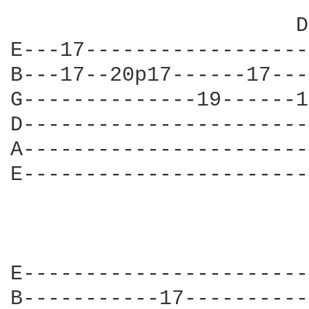
                       D
E---17------------------
B---17--20p17------17---
G--------------19------1
D-----------------------
A-----------------------
E-----------------------
E-----------------------
B-----------17----------