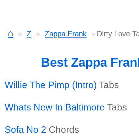
⌂
Z
Zappa Frank
Dirty Love T
Best Zappa Fra
Willie The Pimp (Intro)
Tabs
Whats New In Baltimore
Tabs
Sofa No 2
Chords