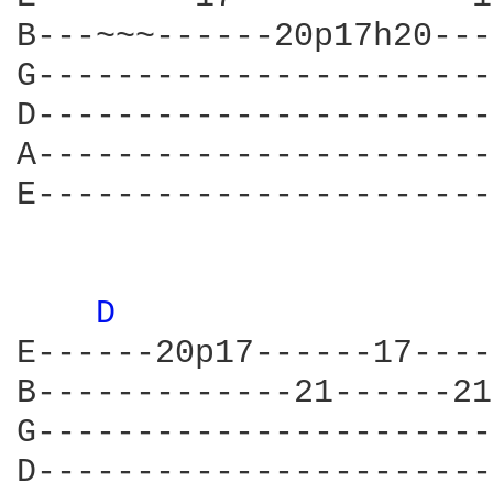
B---~~~------20p17h20---
G-----------------------
D-----------------------
A-----------------------
E-----------------------
D 
E------20p17------17----
B-------------21------21
G-----------------------
D-----------------------