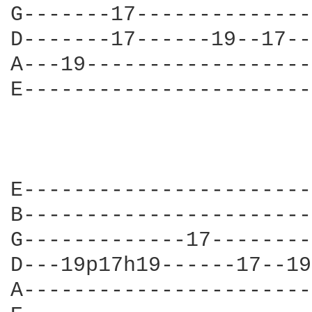
G-------17--------------
D-------17------19--17--
A---19------------------
E-----------------------
E-----------------------
B-----------------------
G-------------17--------
D---19p17h19------17--19
A-----------------------