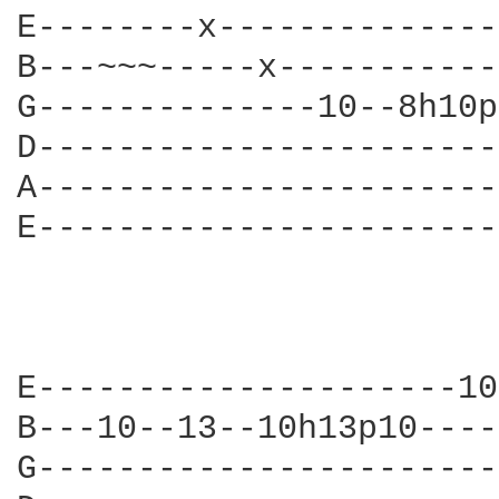
E--------x--------------
B---~~~-----x-----------
G--------------10--8h10p
D-----------------------
A-----------------------
E-----------------------
E---------------------10
B---10--13--10h13p10----
G-----------------------