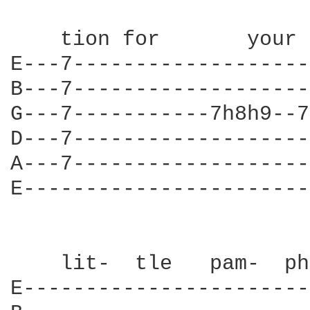
    tion for       your 
E---7-------------------
B---7-------------------
G---7-----------7h8h9--7
D---7-------------------
A---7-------------------
E-----------------------
    lit-  tle   pam-  ph
E-----------------------