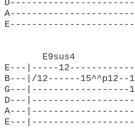
D-----------------------
A-----------------------
E-----------------------
       E9sus4           
E---|-----12------------
B---|/12------15^^p12--1
G---|------------------1
D---|-------------------
A---|-------------------
E---|-------------------