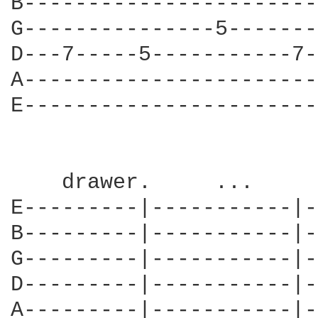
B-----------------------
G---------------5-------
D---7-----5-----------7-
A-----------------------
E-----------------------
    drawer.     ...     
E---------|-----------|-
B---------|-----------|-
G---------|-----------|-
D---------|-----------|-
A---------|-----------|-