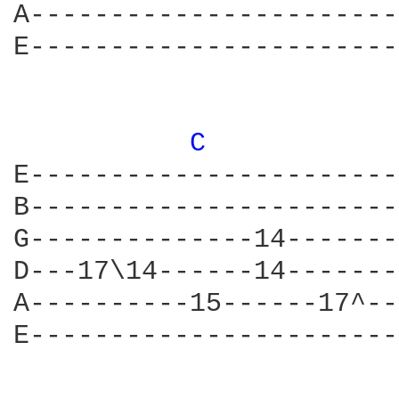
A-----------------------
E-----------------------
C 
E-----------------------
B-----------------------
G--------------14-------
D---17\14------14-------
A----------15------17^--
E-----------------------