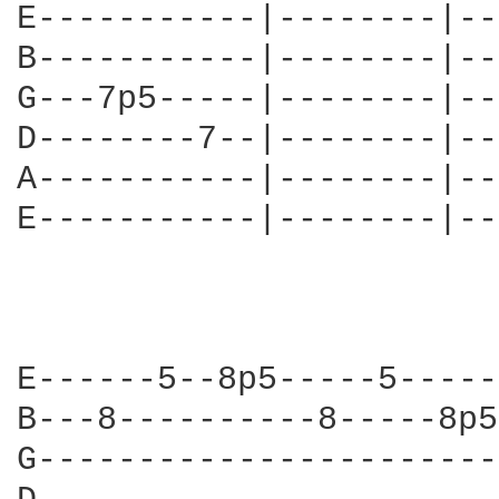
E-----------|--------|--
B-----------|--------|--
G---7p5-----|--------|--
D--------7--|--------|--
A-----------|--------|--
E-----------|--------|--
                        
E------5--8p5-----5-----
B---8----------8-----8p5
G-----------------------