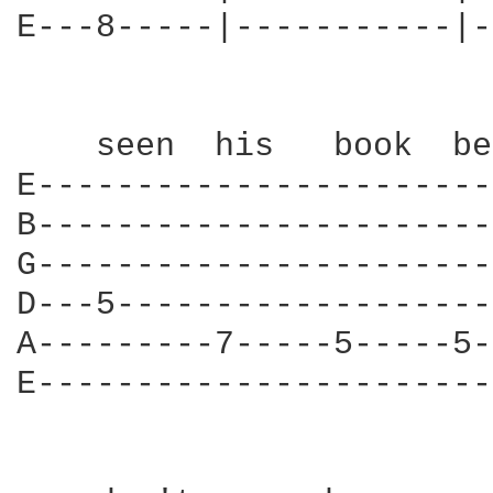
E---8-----|-----------|-
    seen  his   book  be
E-----------------------
B-----------------------
G-----------------------
D---5-------------------
A---------7-----5-----5-
E-----------------------