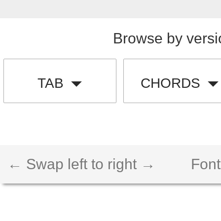
Browse by versi
TAB
CHORDS
← Swap left to right →
Font