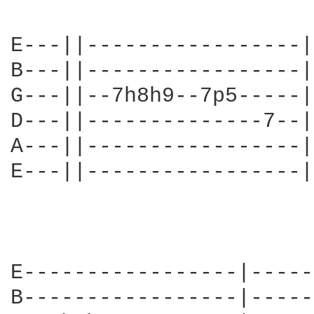
E---||-----------------|
B---||-----------------|
G---||--7h8h9--7p5-----|
D---||--------------7--|
A---||-----------------|
E---||-----------------|
                        
E-----------------|-----
B-----------------|-----