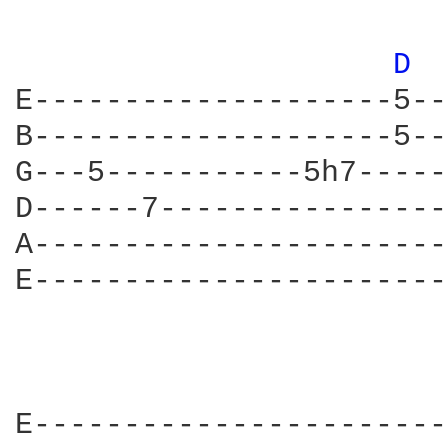
D 
E--------------------5--
B--------------------5--
G---5-----------5h7-----
D------7----------------
A-----------------------
E-----------------------
                        
E-----------------------