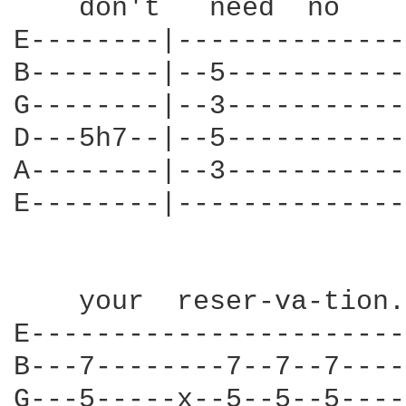
    don't   need  no    
E--------|--------------
B--------|--5-----------
G--------|--3-----------
D---5h7--|--5-----------
A--------|--3-----------
E--------|--------------
    your  reser-va-tion.
E-----------------------
B---7--------7--7--7----
G---5-----x--5--5--5----