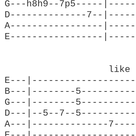
G---h8h9--7p5-----|-----
D--------------7--|-----
A-----------------|-----
E-----------------|-----
                   like 
E---|-------------------
B---|--------5----------
G---|--------5----------
D---|--5--7--5----------
A---|--------------7----
E---|-------------------