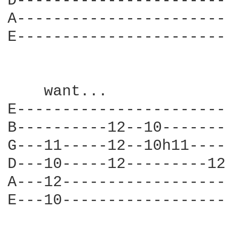
D-----------------------
A-----------------------
E-----------------------
    want...             
E-----------------------
B----------12--10-------
G---11-----12--10h11----
D---10-----12---------12
A---12------------------
E---10------------------