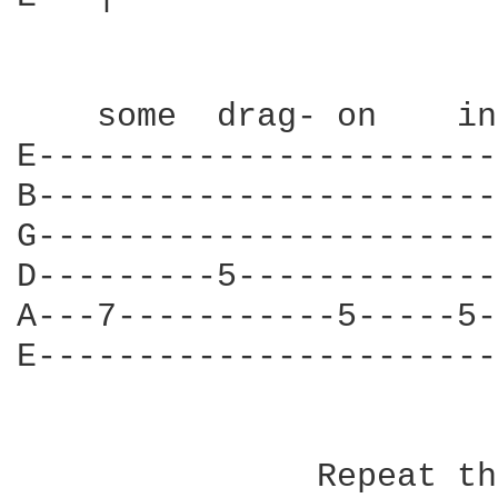
    some  drag- on    in
E-----------------------
B-----------------------
G-----------------------
D---------5-------------
A---7-----------5-----5-
E-----------------------
               Repeat th