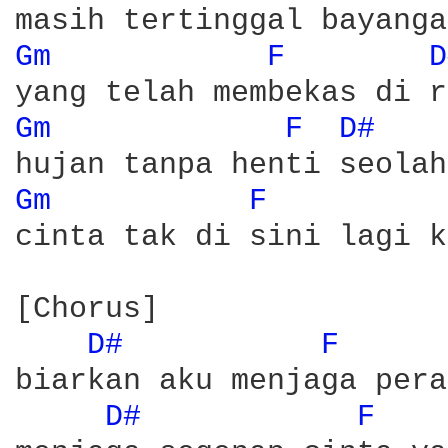
Gm 
F 
D
Gm 
F 
D# 
Gm 
F 
cinta tak di sini lagi k
[Chorus]

D# 
F 
biarkan aku menjaga pera
D# 
F 