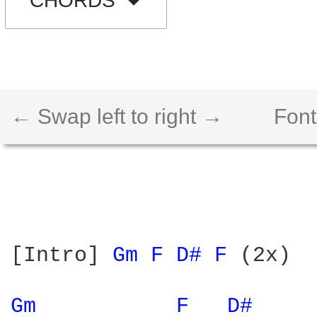
CHORDS
← Swap left to right →
Font
[Intro] 
Gm 
F 
D# 
F 
(2x)

Gm 
F 
D# 