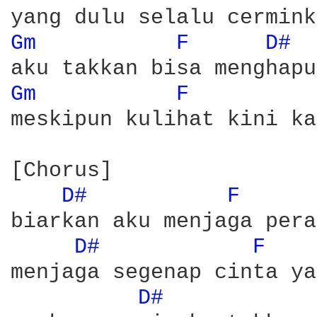
Gm 
F 
D# 
Gm 
F 
meskipun kulihat kini ka
[Chorus]

D# 
F 
biarkan aku menjaga pera
D# 
F 
menjaga segenap cinta ya
D# 