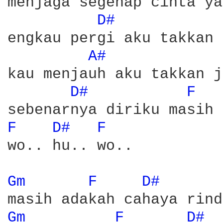
menjaga segenap cinta ya
D# 
engkau pergi aku takkan 
A# 
kau menjauh aku takkan j
D# 
F 
F 
D# 
F 
wo.. hu.. wo..

Gm 
F 
D# 
Gm 
F 
D# 