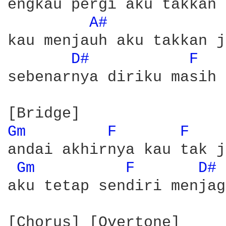
engkau pergi aku takkan 
A# 
kau menjauh aku takkan j
D# 
F 
sebenarnya diriku masih 
Gm 
F 
F 
andai akhirnya kau tak j
Gm 
F 
D# 
aku tetap sendiri menjag
[Chorus] [Overtone]
