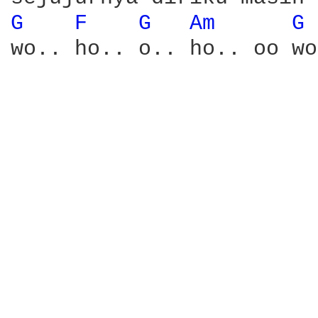
G 
F 
G 
Am 
G 