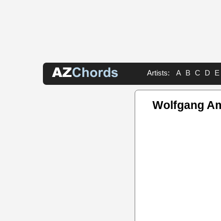
Artists:
A
B
C
D
E
Wolfgang A