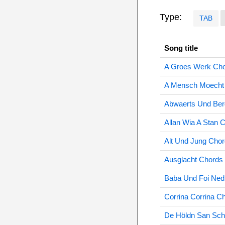
Type:
TAB
Song title
A Groes Werk Ch
A Mensch Moecht 
Abwaerts Und Ber
Allan Wia A Stan 
Alt Und Jung Cho
Ausglacht Chords
Baba Und Foi Ned
Corrina Corrina C
De Höldn San Scho