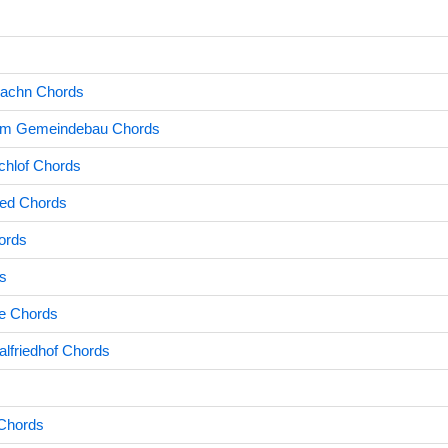
Machn Chords
em Gemeindebau Chords
Schlof Chords
Ned Chords
ords
s
be Chords
alfriedhof Chords
Chords