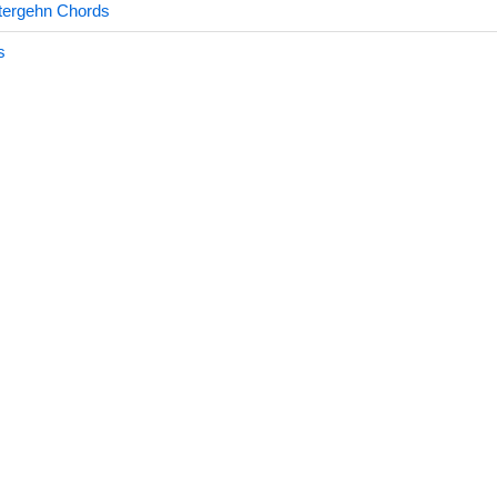
tergehn Chords
s