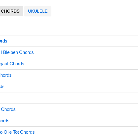
CHORDS
UKULELE
ords
I Bleiben Chords
gauf Chords
Chords
rds
 Chords
hords
 Olle Tot Chords