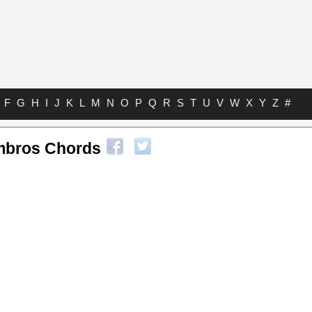
F
G
H
I
J
K
L
M
N
O
P
Q
R
S
T
U
V
W
X
Y
Z
#
mbros Chords