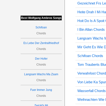
Gezeichnet Frs L
Heite Drah I Mi 
Best Wolfgang Ambros Songs
Hoit Do Is A Spoit
Schifoan
I Bin Allan Chords
Chords
Langsam Wachs 
Es Lebe Der Zentralfriedhof
Mir Geht Es Wie 
Chords
Schifoan Chords
Der Hofer
Tom Trauberts Blu
Chords
Verwahrlost Chor
Langsam Wachs Ma Zsam
Chords
Von Liebe Ka Spu
Fuer Immer Jung
Wasserfall Chords
Chords
Weihnachten Wie
Zwickt's Mi