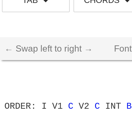
TAB
CHORDS
← Swap left to right →
Font
ORDER: I V1 
C 
V2 
C 
INT 
B