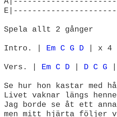
A|----------------------
E|----------------------
Spela allt 2 gånger

Intro. | 
Em 
C 
G 
D 
| x 4

Vers. | 
Em 
C 
D 
| 
D 
C 
G 
|
Se hur hon kastar med hå
Livet vaknar längs henne
Jag borde se åt ett anna
men mitt hjärta följer v