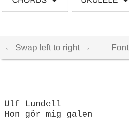
CHORDS
UKULELE
← Swap left to right →
Font
Ulf Lundell

Hon gör mig galen
