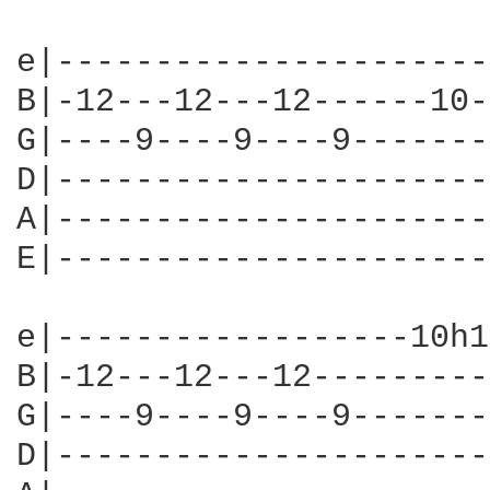
e|----------------------
B|-12---12---12------10-
G|----9----9----9-------
D|----------------------
A|----------------------
E|----------------------
e|------------------10h1
B|-12---12---12---------
G|----9----9----9-------
D|----------------------