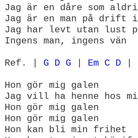
Jag är en dåre som aldri
Jag är en man på drift i
Jag har levt utan lust p
Ingens man, ingens vän 

Ref. | 
G 
D 
G 
| 
Em 
C 
D 
| 
Hon gör mig galen 

Jag vill ha henne hos mi
Hon gör mig galen 

Hon gör mig galen 

Hon kan bli min frihet 
