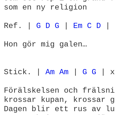
som en ny religion 

Ref. | 
G 
D 
G 
| 
Em 
C 
D 
| 
Hon gör mig galen… 

Stick. | 
Am 
Am 
| 
G 
G 
| x
Förälskelsen och frälsni
krossar kupan, krossar g
Dagen blir ett rus av lu