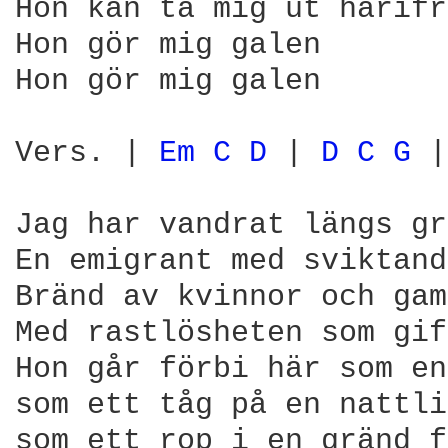
Hon kan ta mig ut härifr
Hon gör mig galen 

Hon gör mig galen 

Vers. | 
Em 
C 
D 
| 
D 
C 
G 
|
Jag har vandrat längs gr
En emigrant med sviktand
Bränd av kvinnor och gam
Med rastlösheten som gif
Hon går förbi här som en
som ett tåg på en nattli
som ett rop i en gränd f