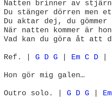
Natten brinner av stjärn
Du stänger dörren men et
Du aktar dej, du gömmer 
När natten kommer är hon
Vad kan du göra åt att d
Ref. | 
G 
D 
G 
| 
Em 
C 
D 
| 
Hon gör mig galen…

Outro solo. | 
G 
D 
G 
| 
Em