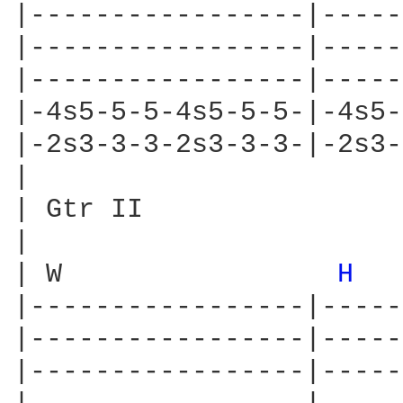
|-----------------|-----
|-----------------|-----
|-----------------|-----
|-4s5-5-5-4s5-5-5-|-4s5-
|-2s3-3-3-2s3-3-3-|-2s3-
|

| Gtr II

|                       
| W                 
H 
|-----------------|-----
|-----------------|-----
|-----------------|-----