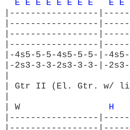
E 
E 
E 
E 
E 
E 
E 
E 
E 
E 
|-----------------|-----
|-----------------|-----
|-----------------|-----
|-----------------|-----
|-4s5-5-5-4s5-5-5-|-4s5-
|-2s3-3-3-2s3-3-3-|-2s3-
|

| Gtr II (El. Gtr. w/ li
|                       
| W                 
H 
|-----------------|-----
|-----------------|-----