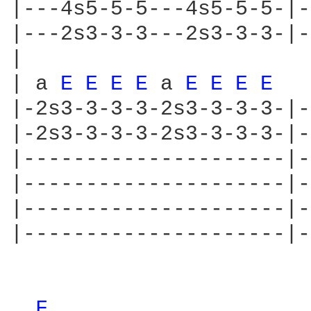
|---4s5-5-5---4s5-5-5-|-
|---2s3-3-3---2s3-3-3-|-
|

| a 
E 
E 
E 
E 
a 
E 
E 
E 
E 
  
|-2s3-3-3-3-2s3-3-3-3-|-
|-2s3-3-3-3-2s3-3-3-3-|-
|---------------------|-
|---------------------|-
|---------------------|-
|---------------------|-
F 