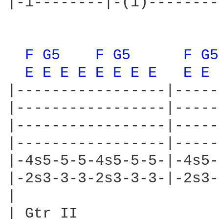
|-1--------|-(1)--------
F 
G5 
F 
G5 
F 
G5
E 
E 
E 
E 
E 
E 
E 
E 
E 
E 
|-----------------|-----
|-----------------|-----
|-----------------|-----
|-----------------|-----
|-4s5-5-5-4s5-5-5-|-4s5-
|-2s3-3-3-2s3-3-3-|-2s3-
|

| Gtr II
