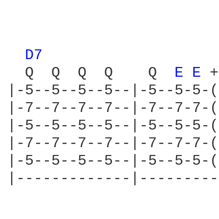
                        
D7 
  Q  Q  Q  Q    Q  
E 
E 
+
|-5--5--5--5--|-5--5-5-(
|-7--7--7--7--|-7--7-7-(
|-5--5--5--5--|-5--5-5-(
|-7--7--7--7--|-7--7-7-(
|-5--5--5--5--|-5--5-5-(
|-------------|---------