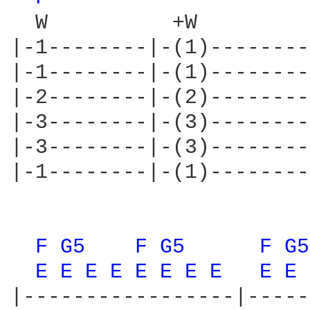
  W          +W         
|-1--------|-(1)--------
|-1--------|-(1)--------
|-2--------|-(2)--------
|-3--------|-(3)--------
|-3--------|-(3)--------
|-1--------|-(1)--------
F 
G5 
F 
G5 
F 
G5
E 
E 
E 
E 
E 
E 
E 
E 
E 
E 
|-----------------|-----