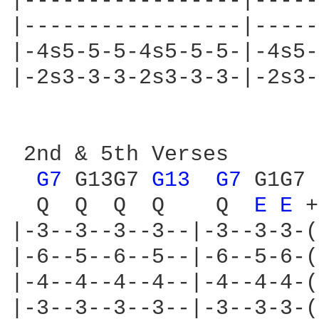
|-----------------|-----
|-----------------|-----
|-4s5-5-5-4s5-5-5-|-4s5-
|-2s3-3-3-2s3-3-3-|-2s3-
 2nd & 5th Verses

G7 
G13G7 
G13 
G7 
G1G7 
  Q  Q  Q  Q    Q  
E 
E 
+
|-3--3--3--3--|-3--3-3-(
|-6--5--6--5--|-6--5-6-(
|-4--4--4--4--|-4--4-4-(
|-3--3--3--3--|-3--3-3-(