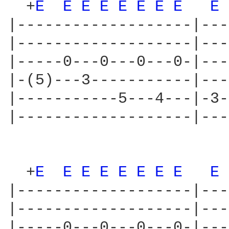
  +
E 
E 
E 
E 
E 
E 
E 
E 
E 
|-------------------|---
|-------------------|---
|-----0---0---0---0-|---
|-(5)---3-----------|---
|-----------5---4---|-3-
|-------------------|---
  +
E 
E 
E 
E 
E 
E 
E 
E 
E 
|-------------------|---
|-------------------|---
|-----0---0---0---0-|---