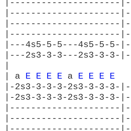
|---------------------|-
|---------------------|-
|---------------------|-
|---------------------|-
|---4s5-5-5---4s5-5-5-|-
|---2s3-3-3---2s3-3-3-|-
|

| a 
E 
E 
E 
E 
a 
E 
E 
E 
E 
  
|-2s3-3-3-3-2s3-3-3-3-|-
|-2s3-3-3-3-2s3-3-3-3-|-
|---------------------|-
|---------------------|-
|---------------------|-