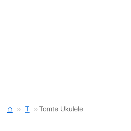
⌂
T
Tomte Ukulele