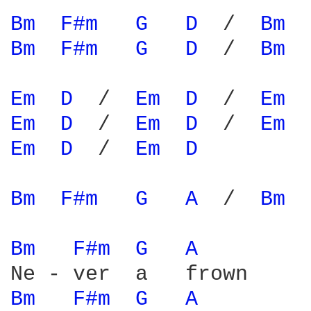
Bm 
F#m 
G 
D 
 /  
Bm 
Bm 
F#m 
G 
D 
 /  
Bm 
Em 
D 
 /  
Em 
D 
 /  
Em 
Em 
D 
 /  
Em 
D 
 /  
Em 
Em 
D 
 /  
Em 
D 
Bm 
F#m 
G 
A 
 /  
Bm 
Bm 
F#m 
G 
A 
Bm 
F#m 
G 
A 