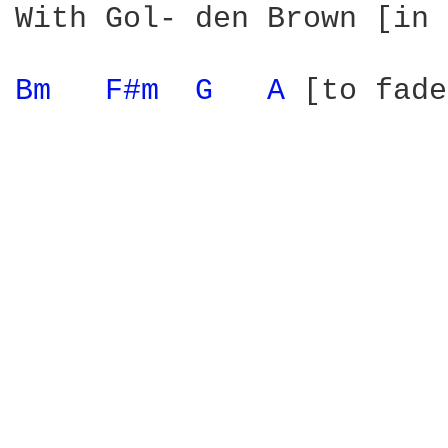
With Gol- den Brown [in 
Bm 
F#m 
G 
A 
[to fade