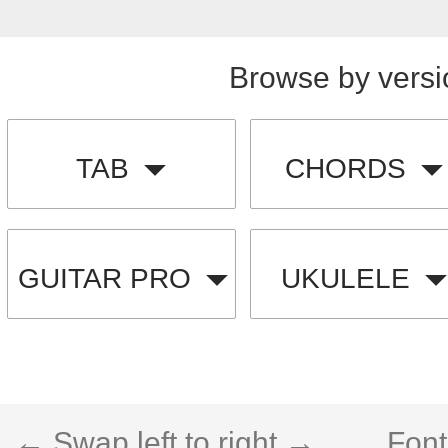
Browse by versi
TAB
CHORDS
GUITAR PRO
UKULELE
← Swap left to right →
Font