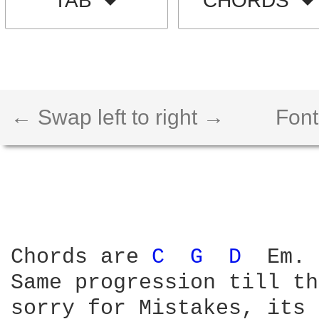
TAB
CHORDS
← Swap left to right →
Font
Chords are 
C 
G 
D 
 Em.

Same progression till th
sorry for Mistakes, its 