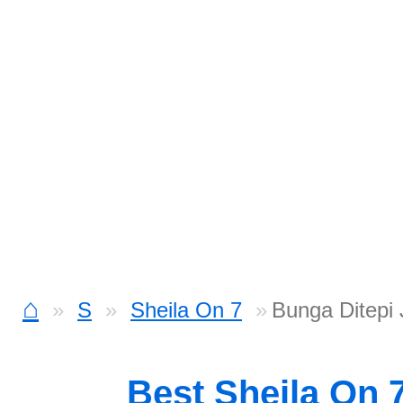
⌂
S
Sheila On 7
Bunga Ditepi 
Best Sheila On 