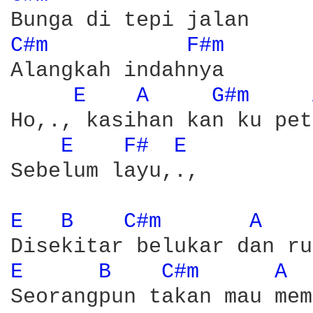
C#m 
F#m 
Alangkah indahnya

E 
A 
G#m 
Ho,., kasihan kan ku pet
E 
F# 
E 
Sebelum layu,.,

E 
B 
C#m 
A 
E 
B 
C#m 
A 