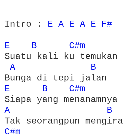
Intro : 
E 
A 
E 
A 
E 
F# 
E 
B 
C#m 
Suatu kali ku temukan

A 
B 
E 
B 
C#m 
A 
B 
C#m 