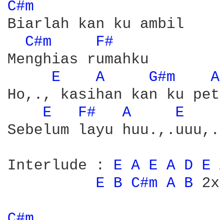
C#m 
Biarlah kan ku ambil

C#m 
F# 
Menghias rumahku

E 
A 
G#m 
A
Ho,., kasihan kan ku pet
E 
F# 
A 
E 
Sebelum layu huu.,.uuu,.,
Interlude : 
E 
A 
E 
A 
D 
E 
E 
B 
C#m 
A 
B 
2x

C#m 